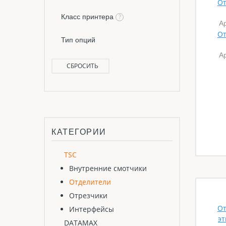
От
Класс принтера
?
А
От
Тип опций
А
СБРОСИТЬ
КАТЕГОРИИ
TSC
Внутренние смотчики
Отделители
Отрезчики
От
Интерфейсы
эт
DATAMAX