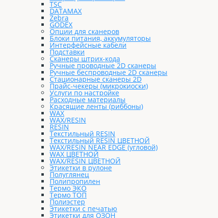
TSC
DATAMAX
Zebra
GODEX
Опции для сканеров
Блоки питания, аккумуляторы
Интерфейсные кабели
Подставки
Сканеры штрих-кода
Ручные проводные 2D сканеры
Ручные беспроводные 2D сканеры
Стационарные сканеры 2D
Прайс-чекеры (микрокиоски)
Услуги по настройке
Расходные материалы
Красящие ленты (риббоны)
WAX
WAX/RESIN
RESIN
Текстильный RESIN
Текстильный RESIN ЦВЕТНОЙ
WAX/RESIN NEAR EDGE (угловой)
WAX ЦВЕТНОЙ
WAX/RESIN ЦВЕТНОЙ
Этикетки в рулоне
Полуглянец
Полипропилен
Термо ЭКО
Термо ТОП
Полиэстер
Этикетки с печатью
Этикетки для ОЗОН