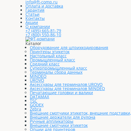
info@ft-comp.ru
Оплата и доставка
Гарантия
Статьи
Контакты
Акции
О компании
+7 (495) 665-81-79
+7 (800) 550-86-10
Каталог
Оборудование для штрихкодирования
Принтеры этикеток
Настольный класс
Промышленный класс
Средний класс
Суперпромышленный класс
Терминалы сбора данных
MINDEO
UROVO
Аксессуары для терминалов UROVO
Аксессуары для терминалов MINDEO
Печатающие головки и валики
DATAMAX
TSC
GODEX
Zebra
Внешние смотчики этикеток, внешние подставки
Внешние держатели для рулона
Ручные аппликаторы
Внешние смотчики этикеток
Опции для принтеров