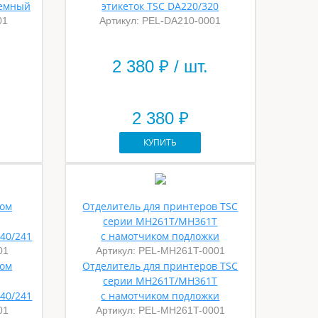
темный
этикеток TSC DA220/320
01
Артикул: PEL-DA210-0001
2 380
₽ / шт.
2 380 ₽
КУПИТЬ
ком
Отделитель для принтеров TSC
серии MH261T/MH361T
40/241
с намотчиком подложки
01
Артикул: PEL-MH261T-0001
ком
Отделитель для принтеров TSC
серии MH261T/MH361T
40/241
с намотчиком подложки
01
Артикул: PEL-MH261T-0001