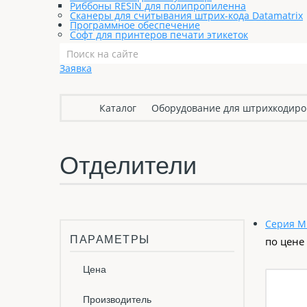
Риббоны RESIN для полипропиленна
Сканеры для считывания штрих-кода Datamatrix
Программное обеспечение
Софт для принтеров печати этикеток
Заявка
Каталог
Оборудование для штрихкодир
Отделители
Серия 
ПАРАМЕТРЫ
по цене
Цена
Производитель