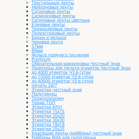
Текстильные ленты
Нейлоновые ленты
Сатиновые ленты
Силиконовые ленты
Сатиновые ленты цветные
Клеевые ленты
Термоклеевые ленты
Полиэстеровые ленты
Бирки и ярлыки
Чековая лента
57мм
80мм
Фольга горячего тиснения
Premium
Обязательная маркировка Честный Знак
Принтеры для печати этикеток Честный Знак
до 4000 этикеток ЧЗ в сутки
до 15000 этикеток ЧЗ в сутки
до 40000 этикеток ЧЗ в сутки
печать 24/7
Этикетки честный знак
Полуглянец
Полипропилен
Термо ТОП
Этикетки КРУГ
Этикетки 15х15
Этикетки 20х20
Этикетки 30х30
Этикетки 18х18
Этикетки 25х25
Красящие ленты (риббоны) честный знак
Риббоны WAX для полуглянца