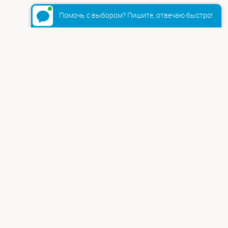
Помочь с выбором? Пишите, отвечаю быстро!
+7 (495) 665-81-79
8 800 550 86 10
л., 35Б
info@ft-comp.ru