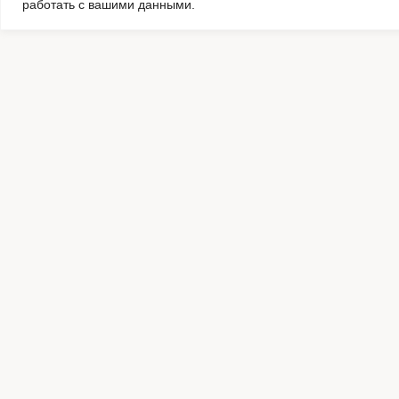
работать с вашими данными.
Комментировать
Каталог:
Оборудование для штрихкодирования
Оплата и
Расходные материалы
Гарантия
Обязательная маркировка Честный Знак
Новости
Программное обеспечение
Контакты
Производители
Карта са
© 2004-2025
Компания "ФТ КОМПАНИ"
Политика интернет-магазина "ФТ КОМПАНИ"