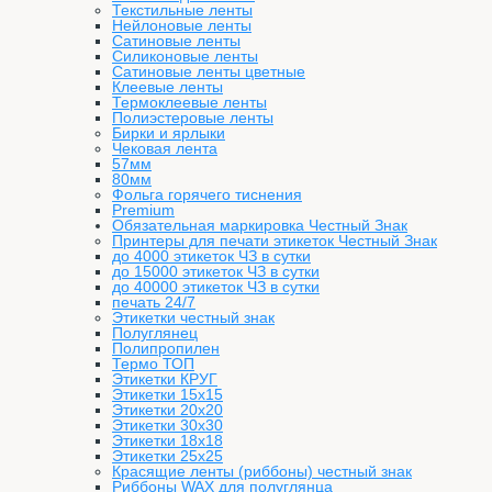
Текстильные ленты
Нейлоновые ленты
Сатиновые ленты
Силиконовые ленты
Сатиновые ленты цветные
Клеевые ленты
Термоклеевые ленты
Полиэстеровые ленты
Бирки и ярлыки
Чековая лента
57мм
80мм
Фольга горячего тиснения
Premium
Обязательная маркировка Честный Знак
Принтеры для печати этикеток Честный Знак
до 4000 этикеток ЧЗ в сутки
до 15000 этикеток ЧЗ в сутки
до 40000 этикеток ЧЗ в сутки
печать 24/7
Этикетки честный знак
Полуглянец
Полипропилен
Термо ТОП
Этикетки КРУГ
Этикетки 15х15
Этикетки 20х20
Этикетки 30х30
Этикетки 18х18
Этикетки 25х25
Красящие ленты (риббоны) честный знак
Риббоны WAX для полуглянца