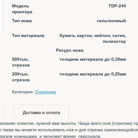
Модель
TDP-244
принтера
Тип ножа
гильтионный
Тип материала
бумага, картон, нейлон, сатин,
полиэстер
Ресурс ножа
500тыс.
толщина материала до 0,19мм
отрезов
200тыс.
толщина материала до 0,25мм
отрезов
Категория:
Отрезчики
Доставка и оплата
трезания этикетки, нужной вам высоты. Чаще всего нож (отрезчик)
Но также вы можете использовать нож и для отрезки самоклеющейс
отрезом ножницами, и экономит время персонала.