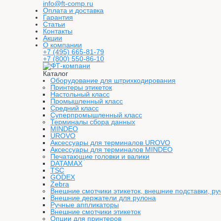
info@ft-comp.ru
Оплата и доставка
Гарантия
Статьи
Контакты
Акции
О компании
+7 (495) 665-81-79
+7 (800) 550-86-10
Каталог
Оборудование для штрихкодирования
Принтеры этикеток
Настольный класс
Промышленный класс
Средний класс
Суперпромышленный класс
Терминалы сбора данных
MINDEO
UROVO
Аксессуары для терминалов UROVO
Аксессуары для терминалов MINDEO
Печатающие головки и валики
DATAMAX
TSC
GODEX
Zebra
Внешние смотчики этикеток, внешние подставки, ру
Внешние держатели для рулона
Ручные аппликаторы
Внешние смотчики этикеток
Опции для принтеров