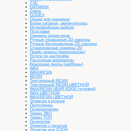
TSC
DATAMAX
Zebra
GODEX
Опции для сканеров
Блоки питания, аккумуляторы
Интерфейсные кабели
Подставки
Сканеры штрих-кода
Ручные проводные 2D сканеры
Ручные беспроводные 2D сканеры
Стационарные сканеры 2D
Прайс-чекеры (микрокиоски)
Услуги по настройке
Расходные материалы
Красящие ленты (риббоны)
WAX
WAX/RESIN
RESIN
Текстильный RESIN
Текстильный RESIN ЦВЕТНОЙ
WAX/RESIN NEAR EDGE (угловой)
WAX ЦВЕТНОЙ
WAX/RESIN ЦВЕТНОЙ
Этикетки в рулоне
Полуглянец
Полипропилен
Термо ЭКО
Термо ТОП
Полиэстер
Этикетки с печатью
Этикетки для ОЗОН