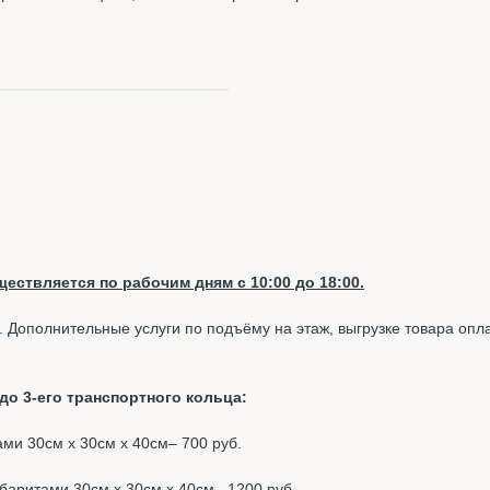
ествляется по рабочим дням с 10:00 до 18:00.
. Дополнительные услуги по подъёму на этаж, выгрузке товара опл
о 3-его транспортного кольца:
тами 30см х 30см х 40см– 700 руб.
габаритами 30см х 30см х 40см– 1200 руб.