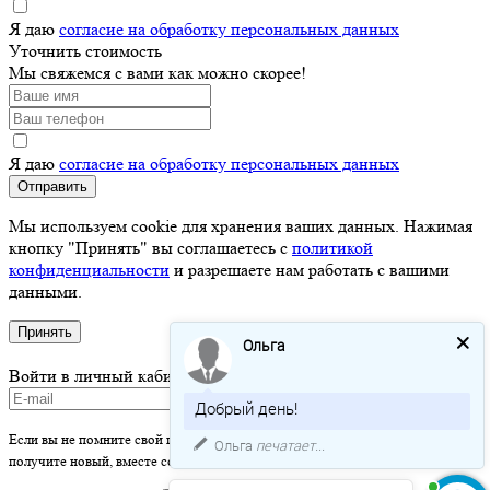
Я даю
согласие на обработку персональных данных
Уточнить стоимость
Мы свяжемся с вами как можно скорее!
Я даю
согласие на обработку персональных данных
Отправить
Мы используем cookie для хранения ваших данных. Нажимая
кнопку "Принять" вы соглашаетесь с
политикой
конфиденциальности
и разрешаете нам работать с вашими
данными.
Принять
Ольга
Войти в личный кабинет
Добрый день!
Если вы не помните свой пароль - просто оставьте это поле пустым и вы
Ольга
печатает...
получите новый, вместе со ссылкой на активацию.