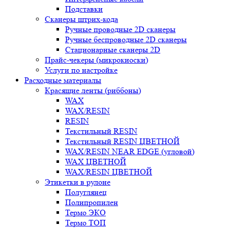
Подставки
Сканеры штрих-кода
Ручные проводные 2D сканеры
Ручные беспроводные 2D сканеры
Стационарные сканеры 2D
Прайс-чекеры (микрокиоски)
Услуги по настройке
Расходные материалы
Красящие ленты (риббоны)
WAX
WAX/RESIN
RESIN
Текстильный RESIN
Текстильный RESIN ЦВЕТНОЙ
WAX/RESIN NEAR EDGE (угловой)
WAX ЦВЕТНОЙ
WAX/RESIN ЦВЕТНОЙ
Этикетки в рулоне
Полуглянец
Полипропилен
Термо ЭКО
Термо ТОП