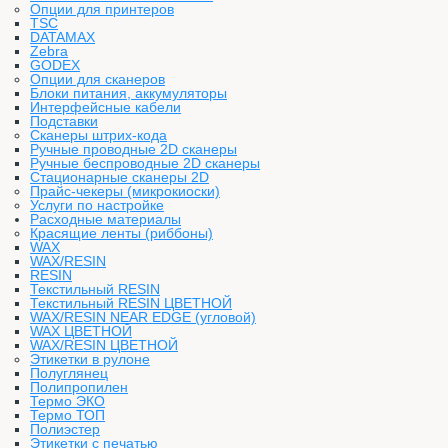
Опции для принтеров
TSC
DATAMAX
Zebra
GODEX
Опции для сканеров
Блоки питания, аккумуляторы
Интерфейсные кабели
Подставки
Сканеры штрих-кода
Ручные проводные 2D сканеры
Ручные беспроводные 2D сканеры
Стационарные сканеры 2D
Прайс-чекеры (микрокиоски)
Услуги по настройке
Расходные материалы
Красящие ленты (риббоны)
WAX
WAX/RESIN
RESIN
Текстильный RESIN
Текстильный RESIN ЦВЕТНОЙ
WAX/RESIN NEAR EDGE (угловой)
WAX ЦВЕТНОЙ
WAX/RESIN ЦВЕТНОЙ
Этикетки в рулоне
Полуглянец
Полипропилен
Термо ЭКО
Термо ТОП
Полиэстер
Этикетки с печатью