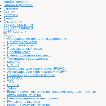
info@ft-comp.ru
Оплата и доставка
Гарантия
Статьи
Контакты
Акции
О компании
+7 (495) 665-81-79
+7 (800) 550-86-10
Каталог
Оборудование для штрихкодирования
Принтеры этикеток
Настольный класс
Промышленный класс
Средний класс
Суперпромышленный класс
Терминалы сбора данных
MINDEO
UROVO
Аксессуары для терминалов UROVO
Аксессуары для терминалов MINDEO
Печатающие головки и валики
DATAMAX
TSC
GODEX
Zebra
Внешние смотчики этикеток, внешние подставки, ручные
аппликаторы этикеток
Внешние держатели для рулона
Ручные аппликаторы
Внешние смотчики этикеток