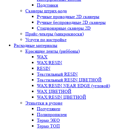
Подставки
Сканеры штрих-кода
Ручные проводные 2D сканеры
Ручные беспроводные 2D сканеры
Стационарные сканеры 2D
Прайс-чекеры (микрокиоски)
Услуги по настройке
Расходные материалы
Красящие ленты (риббоны)
WAX
WAX/RESIN
RESIN
Текстильный RESIN
Текстильный RESIN ЦВЕТНОЙ
WAX/RESIN NEAR EDGE (угловой)
WAX ЦВЕТНОЙ
WAX/RESIN ЦВЕТНОЙ
Этикетки в рулоне
Полуглянец
Полипропилен
Термо ЭКО
Термо ТОП