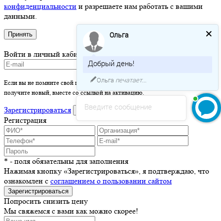
конфиденциальности
и разрешаете нам работать с вашими
данными.
Ольга
Принять
Войти в личный кабинет
Добрый день!
Ольга
печатает...
Если вы не помните свой пароль - просто оставьте это поле пустым и вы
получите новый, вместе со ссылкой на активацию.
Введите сообщение
Зарегистрироваться
войти
Регистрация
* - поля обязательны для заполнения
Нажимая кнопку «Зарегистрироваться», я подтверждаю, что
ознакомлен с
соглашением о пользовании сайтом
Зарегистрироваться
Попросить снизить цену
Мы свяжемся с вами как можно скорее!