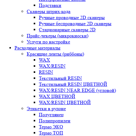
Подставки
Сканеры штрих-кода
Ручные проводные 2D сканеры
Ручные беспроводные 2D сканеры
Стационарные сканеры 2D
Прайс-чекеры (микрокиоски)
Услуги по настройке
Расходные материалы
Красящие ленты (риббоны)
WAX
WAX/RESIN
RESIN
Текстильный RESIN
Текстильный RESIN ЦВЕТНОЙ
WAX/RESIN NEAR EDGE (угловой)
WAX ЦВЕТНОЙ
WAX/RESIN ЦВЕТНОЙ
Этикетки в рулоне
Полуглянец
Полипропилен
Термо ЭКО
Термо ТОП