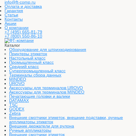
info@ft-comp.ru
Оплата и доставка
Гарантия
Статьи
Контакты
Акции
О компании
+7 (495) 665-81-79
+7 (800) 550-86-10
Каталог
Оборудование для штрихкодирования
Принтеры этикеток
Настольный класс
Промышленный класс
Средний класс
Суперпромышленный класс
Терминалы сбора данных
MINDEO
UROVO
Аксессуары для терминалов UROVO
Аксессуары для терминалов MINDEO
Печатающие головки и валики
DATAMAX
TSC
GODEX
Zebra
Внешние смотчики этикеток, внешние подставки, ручные
аппликаторы этикеток
Внешние держатели для рулона
Ручные аппликаторы
Внешние смотчики этикеток