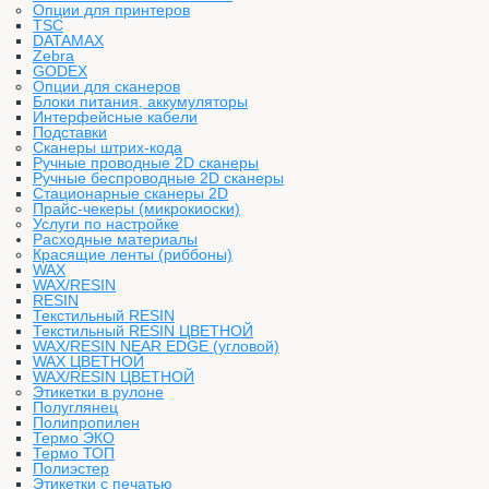
Опции для принтеров
TSC
DATAMAX
Zebra
GODEX
Опции для сканеров
Блоки питания, аккумуляторы
Интерфейсные кабели
Подставки
Сканеры штрих-кода
Ручные проводные 2D сканеры
Ручные беспроводные 2D сканеры
Стационарные сканеры 2D
Прайс-чекеры (микрокиоски)
Услуги по настройке
Расходные материалы
Красящие ленты (риббоны)
WAX
WAX/RESIN
RESIN
Текстильный RESIN
Текстильный RESIN ЦВЕТНОЙ
WAX/RESIN NEAR EDGE (угловой)
WAX ЦВЕТНОЙ
WAX/RESIN ЦВЕТНОЙ
Этикетки в рулоне
Полуглянец
Полипропилен
Термо ЭКО
Термо ТОП
Полиэстер
Этикетки с печатью