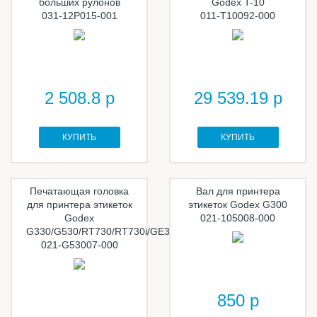
больших рулонов
Godex T-10
031-12P015-001
011-T10092-000
2 508.8 р
29 539.19 р
КУПИТЬ
КУПИТЬ
Печатающая головка
Вал для принтера
для принтера этикеток
этикеток Godex G300
Godex
021-105008-000
G330/G530/RT730/RT730i/GE330
021-G53007-000
850 р