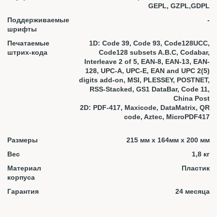
GEPL, GZPL,GDPL
Поддерживаемые
-
шрифты
Печатаемые
1D: Code 39, Code 93, Code128UCC,
штрих-кода
Code128 subsets A.B.C, Codabar,
Interleave 2 of 5, EAN-8, EAN-13, EAN-
128, UPC-A, UPC-E, EAN and UPC 2(5)
digits add-on, MSI, PLESSEY, POSTNET,
RSS-Stacked, GS1 DataBar, Code 11,
China Post
2D: PDF-417, Maxicode, DataMatrix, QR
code, Aztec, MicroPDF417
Размеры
215 мм x 164мм x 200 мм
Вес
1,8 кг
Материал
Пластик
корпуса
Гарантия
24 месяца