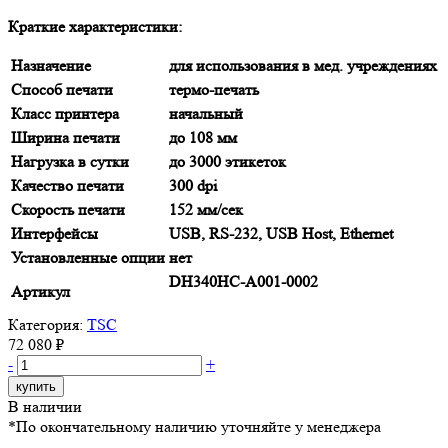
Краткие характеристики:
Назначение
для использования в мед. учреждениях
Способ печати
термо-печать
Класс принтера
начальный
Ширина печати
до 108 мм
Нагрузка в сутки
до 3000 этикеток
Качество печати
300 dpi
Скорость печати
152 мм/сек
Интерфейсы
USB, RS-232, USB Host, Ethernet
Установленные опции
нет
DH340HC-A001-0002
Артикул
Категория:
TSC
72 080 ₽
-
+
купить
В наличии
*По окончательному наличию уточняйте у менеджера