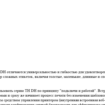
DH отличаются универсальностью и гибкостью для удовлетворе
тр сложных этикеток, включая толстые, маленькие, длинные и с
льзовать серию TH DH по принципу "подключи и работай". Вст
ами и сразу же начинает процесс печати без изменения шаблон
м средствам управления принтером (внутренняя встроенная веб-
рживает конфигурации сетевой безопасности для эффективного у