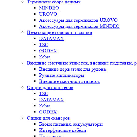
Терминалы сбора данных
MINDEO
UROVO
Аксессуары для терминалов UROVO
Аксессуары для терминалов MINDEO
Печатающие головки и валики
DATAMAX
TSC
GODEX
Zebra
Внешние смотчики этикеток, внешние подставки, 
Внешние держатели для рулона
Ручные аппликаторы
Внешние смотчики этикеток
Опции для принтеров
TSC
DATAMAX
Zebra
GODEX
Опции для сканеров
Блоки питания, аккумуляторы
Интерфейсные кабели
Подставки