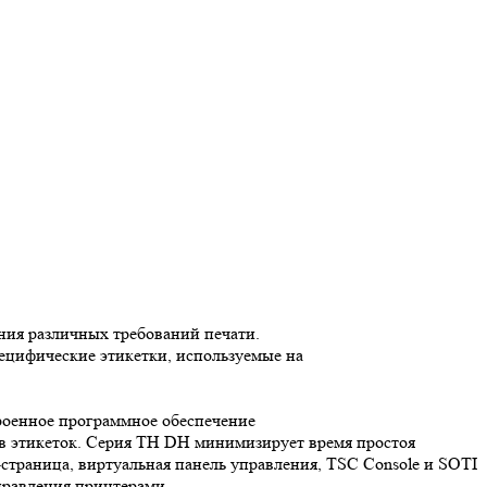
ния различных требований печати.
пецифические этикетки, используемые на
роенное программное обеспечение
ов этикеток. Серия TH DH минимизирует время простоя
страница, виртуальная панель управления, TSC Console и SOTI
правления принтерами.