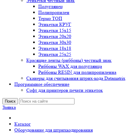
Этикетки честный знак
Полуглянец
Полипропилен
Термо ТОП
Этикетки КРУГ
Этикетки 15х15
Этикетки 20х20
Этикетки 30х30
Этикетки 18х18
Этикетки 25х25
Красящие ленты (риббоны) честный знак
Риббоны WAX для полуглянца
Риббоны RESIN для полипропиленна
Сканеры для считывания штрих-кода Datamatrix
Программное обеспечение
Софт для принтеров печати этикеток
Поиск
Заявка
Каталог
Оборудование для штрихкодирования