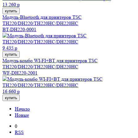
13 260 р
купить
Модуль-Bluetooth для принтеров TSC
TH220/DH220/TH220HC/DH220HC
BT-DH220-0001
9 435 р
купить
Модуль-комбо WI-FI+BT для принтеров TSC
TH220/DH220/TH220HC/DH220HC
WF-DH220-2001
16 660 р
купить
Начало
Новые
0
RSS