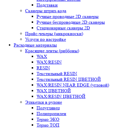
Подставки
Сканеры штрих-кода
Ручные проводные 2D сканеры
Ручные беспроводные 2D сканеры
Стационарные сканеры 2D
Прайс-чекеры (микрокиоски)
Услуги по настройке
Расходные материалы
Красящие ленты (риббоны)
WAX
WAX/RESIN
RESIN
Текстильный RESIN
Текстильный RESIN ЦВЕТНОЙ
WAX/RESIN NEAR EDGE (угловой)
WAX ЦВЕТНОЙ
WAX/RESIN ЦВЕТНОЙ
Этикетки в рулоне
Полуглянец
Полипропилен
Термо ЭКО
Термо ТОП