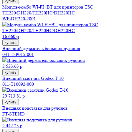
купить
Модуль-комбо WI-FI+BT для принтеров TSC
TH220/DH220/TH220HC/DH220HC
WF-DH220-2001
16 660 р
купить
Внешний держатель больших рулонов
031-12P015-001
2 523.63 р
купить
Внешний смотчик Godex T-10
011-T10092-000
29 713.81 р
купить
Внешняя подставка для рулонов
FT-STEND
2 442.23 р
купить