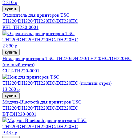
2 210 р
купить
Отделитель для принтеров TSC
TH220/DH220/TH220HC/DH220HC
PEL-TH220-0001
2 890 р
купить
Нож для принтеров TSC TH220/DH220/TH220HC/DH220HC
(полный отрез)
CUT-TH220-0001
13 260 р
купить
Модуль-Bluetooth для принтеров TSC
TH220/DH220/TH220HC/DH220HC
BT-DH220-0001
9 435 р