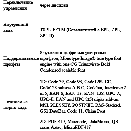
Переключение
через дисплей
управления
Внутренний
TSPL-EZTM (Совместимый с EPL, ZPL,
язык
ZPL II)
8 буквенно-цифровых растровых
Поддерживаемые
шрифтов, Monotype Image® true type font
шрифты
engine with one CG Triumvirate Bold
Condensed scalable font
1D: Code 39, Code 93, Code128UCC,
Code128 subsets A.B.C, Codabar, Interleave 2
of 5, EAN-8, EAN-13, EAN- 128, UPC-A,
UPC-E, EAN and UPC 2(5) digits add-on,
Печатаемые
MSI, PLESSEY, POSTNET, RSS-Stacked,
штрих-кода
GS1 DataBar, Code 11, China Post
2D: PDF-417, Maxicode, DataMatrix, QR
code, Aztec, MicroPDF417