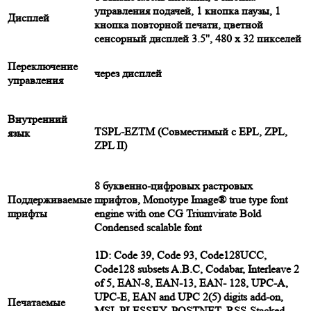
управления подачей, 1 кнопка паузы, 1
Дисплей
кнопка повторной печати, цветной
сенсорный дисплей 3.5'', 480 х 32 пикселей
Переключение
через дисплей
управления
Внутренний
TSPL-EZTM (Совместимый с EPL, ZPL,
язык
ZPL II)
8 буквенно-цифровых растровых
Поддерживаемые
шрифтов, Monotype Image® true type font
шрифты
engine with one CG Triumvirate Bold
Condensed scalable font
1D: Code 39, Code 93, Code128UCC,
Code128 subsets A.B.C, Codabar, Interleave 2
of 5, EAN-8, EAN-13, EAN- 128, UPC-A,
UPC-E, EAN and UPC 2(5) digits add-on,
Печатаемые
MSI, PLESSEY, POSTNET, RSS-Stacked,