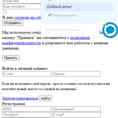
Добрый день!
Ольга
печатает...
Я даю
согласие на обработку персональных данных
Отправить
Введите сообщение
Мы используем cookie для хранения ваших данных. Нажимая
кнопку "Принять" вы соглашаетесь с
политикой
конфиденциальности
и разрешаете нам работать с вашими
данными.
Принять
Войти в личный кабинет
Если вы не помните свой пароль - просто оставьте это поле пустым и вы
получите новый, вместе со ссылкой на активацию.
Зарегистрироваться
войти
Регистрация