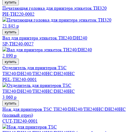
купить
Печатающая головка для принтера этикеток TH320
PH-TH220-0002
21 845 р
купить
Вал для принтера этикеток TH240/DH240
SP-TH240-0027
2 890 р
купить
Отделитель для принтеров TSC
TH240/DH240/TH240HC/DH240HC
PEL-TH240-0001
3 060 р
купить
Нож для принтеров TSC TH240/DH240/TH240HC/DH240HC
(полный отрез)
CUT-TH240-0001