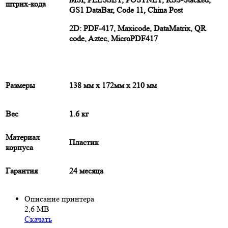
штрих-кода
GS1 DataBar, Code 11, China Post
2D: PDF-417, Maxicode, DataMatrix, QR
code, Aztec, MicroPDF417
Размеры
138 мм x 172мм x 210 мм
Вес
1.6 кг
Материал
Пластик
корпуса
Гарантия
24 месяца
Описание принтера
2,6 МВ
Скачать