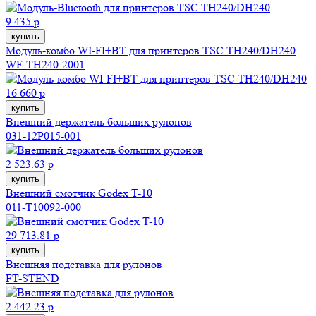
9 435 р
купить
Модуль-комбо WI-FI+BT для принтеров TSC TH240/DH240
WF-TH240-2001
16 660 р
купить
Внешний держатель больших рулонов
031-12P015-001
2 523.63 р
купить
Внешний смотчик Godex T-10
011-T10092-000
29 713.81 р
купить
Внешняя подставка для рулонов
FT-STEND
2 442.23 р