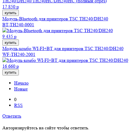
17 850 р
купить
Модуль-Bluetooth для принтеров TSC TH240/DH240
BT-TH240-0001
9 435 р
купить
Модуль-комбо WI-FI+BT для принтеров TSC TH240/DH240
WF-TH240-2001
16 660 р
купить
Начало
Новые
0
RSS
Ответить
Авторизируйтесь на сайте чтобы ответить.