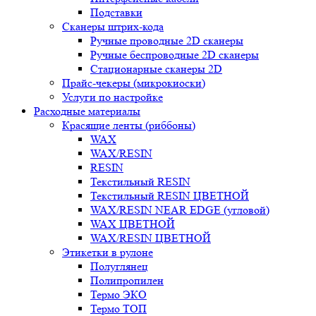
Подставки
Сканеры штрих-кода
Ручные проводные 2D сканеры
Ручные беспроводные 2D сканеры
Стационарные сканеры 2D
Прайс-чекеры (микрокиоски)
Услуги по настройке
Расходные материалы
Красящие ленты (риббоны)
WAX
WAX/RESIN
RESIN
Текстильный RESIN
Текстильный RESIN ЦВЕТНОЙ
WAX/RESIN NEAR EDGE (угловой)
WAX ЦВЕТНОЙ
WAX/RESIN ЦВЕТНОЙ
Этикетки в рулоне
Полуглянец
Полипропилен
Термо ЭКО
Термо ТОП