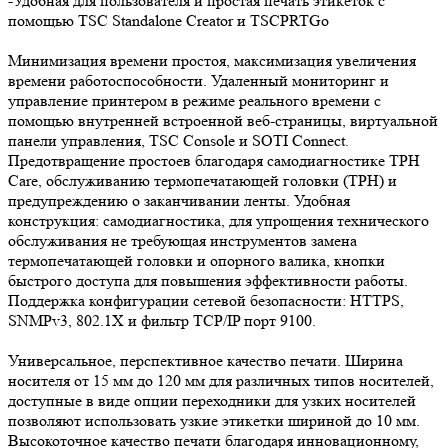
-Удобная для пользователя и простая печать этикеток с
помощью TSC Standalone Creator и TSCPRTGo
Минимизация времени простоя, максимизация увеличения
времени работоспособности. Удаленный мониторинг и
управление принтером в режиме реального времени с
помощью внутренней встроенной веб-страницы, виртуальной
панели управления, TSC Console и SOTI Connect.
Предотвращение простоев благодаря самодиагностике TPH
Care, обслуживанию термопечатающей головки (TPH) и
предупреждению о заканчивании ленты. Удобная
конструкция: самодиагностика, для упрощения технического
обслуживания не требующая инструментов замена
термопечатающей головки и опорного валика, кнопки
быстрого доступа для повышения эффективности работы.
Поддержка конфигурации сетевой безопасности: HTTPS,
SNMPv3, 802.1X и фильтр TCP/IP порт 9100.
Универсальное, перспективное качество печати. Ширина
носителя от 15 мм до 120 мм для различных типов носителей,
доступные в виде опции переходники для узких носителей
позволяют использовать узкие этикетки шириной до 10 мм.
Высокоточное качество печати благодаря инновационному,