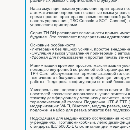
различных рынках с вертикальной структурой.
Наша эмуляция языков управления принтерами поз
автоматически определяет основные языки управле
время простоя принтера во время ежедневной раб
панель управления, TSC Console и SOTI Connect),
управления принтерами.
Серия TH DH расширяет возможности применимости
будущее. Это позволяет предприятиям адаптирова
Основные особенности
-Интеграция без лишних усилий, простое внедрени
-Эмуляция языков управления принтерами с автом
-Удобная для пользователя и простая печать этик
Минимизация времени простоя, максимизация увел
помощью внутренней встроенной веб-страницы, ви
TPH Care, обслуживанию термопечатающей головки
технического обслуживания не требующая инструм
работы. Поддержка конфигурации сетевой безопасн
Универсальное, перспективное качество печати. Ши
носителей позволяют использовать узкие этикетки
этикетку демфирующему механизму носителя, алгор
термопечатающей головки. Поддержка UTF-8 TTF (T
модернизации: Wi-Fi, Bluetooth, модуль резака, мо
подложки и набор для резака этикеток без подложки
Подходящая для медицинского обслуживания конст
учреждениях. Противомикробный, легко дезинфицир
стандарта IEC 60601-1 блок питания для медицин