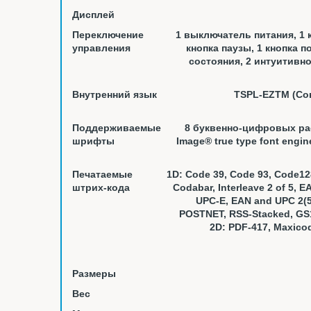
Дисплей
Переключение
1 выключатель питания, 1 
управления
кнопка паузы, 1 кнопка п
состояния, 2 интуитивн
Внутренний язык
TSPL-EZTM (Сов
Поддерживаемые
8 буквенно-цифровых р
шрифты
Image® true type font engin
Печатаемые
1D: Code 39, Code 93, Code1
штрих-кода
Codabar, Interleave 2 of 5, 
UPC-E, EAN and UPC 2(5)
POSTNET, RSS-Stacked, GS1
2D: PDF-417, Maxicod
Размеры
Вес