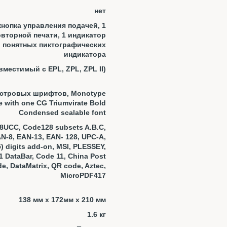
нет
кнопка управления подачей, 1
овторной печати, 1 индикатор
о понятных пиктографических
индикатора
местимый с EPL, ZPL, ZPL II)
астровых шрифтов, Monotype
e with one CG Triumvirate Bold
Condensed scalable font
28UCC, Code128 subsets A.B.C,
EAN-8, EAN-13, EAN- 128, UPC-A,
 digits add-on, MSI, PLESSEY,
 DataBar, Code 11, China Post
e, DataMatrix, QR code, Aztec,
MicroPDF417
138 мм x 172мм x 210 мм
1.6 кг