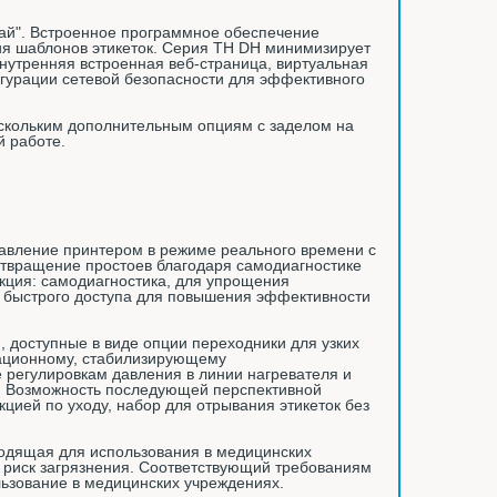
ай". Встроенное программное обеспечение
ия шаблонов этикеток. Серия TH DH минимизирует
нутренняя встроенная веб-страница, виртуальная
игурации сетевой безопасности для эффективного
скольким дополнительным опциям с заделом на
 работе.
авление принтером в режиме реального времени с
отвращение простоев благодаря самодиагностике
кция: самодиагностика, для упрощения
и быстрого доступа для повышения эффективности
, доступные в виде опции переходники для узких
овационному, стабилизирующему
е регулировкам давления в линии нагревателя и
х. Возможность последующей перспективной
кцией по уходу, набор для отрывания этикеток без
ходящая для использования в медицинских
 риск загрязнения. Соответствующий требованиям
ьзование в медицинских учреждениях.