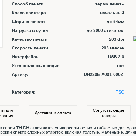
Способ печати
термо печать
Класс принтера
начальный
Ширина печати
до 54мм
Нагрузка в сутки
до 3000 этикеток
Качество печати
203 dpi
Скорость печати
203 мм/сек
Интерфейсы
USB 2.0
Установленные опции
нет
Артикул
DH220E-A001-0002
Категория:
TSC
лы для
Сопутствующие
Доставка и оплата
ивания
товары
в серии TH DH отличаются универсальностью и гибкостью для удов
рокий спектр сложных этикеток, включая толстые, маленькие, дли