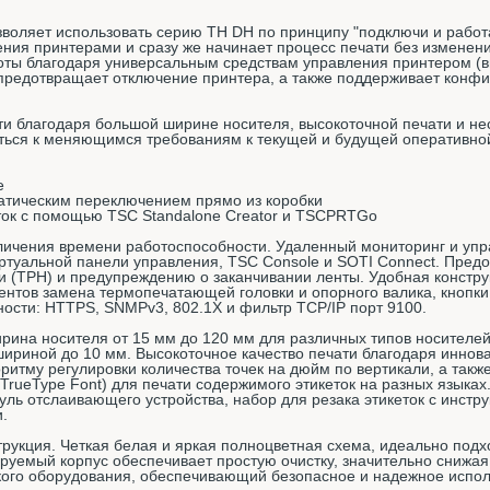
воляет использовать серию TH DH по принципу "подключи и работ
ния принтерами и сразу же начинает процесс печати без изменен
оты благодаря универсальным средствам управления принтером (в
 предотвращает отключение принтера, а также поддерживает конф
 благодаря большой ширине носителя, высокоточной печати и не
ться к меняющимся требованиям к текущей и будущей оперативной
е
атическим переключением прямо из коробки
еток с помощью TSC Standalone Creator и TSCPRTGo
ичения времени работоспособности. Удаленный мониторинг и упр
ртуальной панели управления, TSC Console и SOTI Connect. Пред
 (TPH) и предупреждению о заканчивании ленты. Удобная констру
ентов замена термопечатающей головки и опорного валика, кнопк
ости: HTTPS, SNMPv3, 802.1X и фильтр TCP/IP порт 9100.
рина носителя от 15 мм до 120 мм для различных типов носителей
 шириной до 10 мм. Высокоточное качество печати благодаря инн
итму регулировки количества точек на дюйм по вертикали, а такж
rueType Font) для печати содержимого этикеток на разных языка
дуль отслаивающего устройства, набор для резака этикеток с инстру
.
рукция. Четкая белая и яркая полноцветная схема, идеально под
уемый корпус обеспечивает простую очистку, значительно снижая
ского оборудования, обеспечивающий безопасное и надежное испол