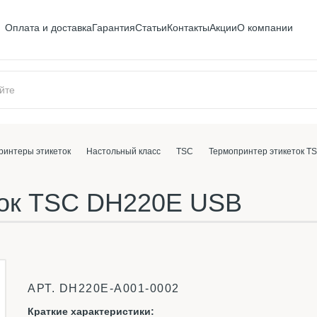
Оплата и доставка
Гарантия
Статьи
Контакты
Акции
О компании
ринтеры этикеток
Настольный класс
TSC
Термопринтер этикеток 
ток TSC DH220E USB
АРТ.
DH220E-A001-0002
Краткие характеристики: