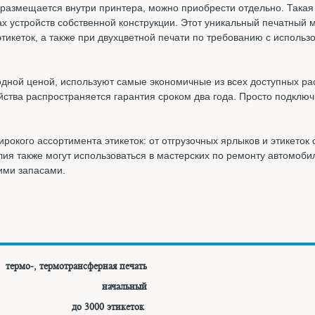
размещается внутри принтера, можно приобрести отдельно. Такая 
ах устройств собственной конструкции. Этот уникальный печатный
тикеток, а также при двухцветной печати по требованию с исполь
ной ценой, используют самые экономичные из всех доступных ра
ойства распространяется гарантия сроком два года. Просто подключ
кого ассортимента этикеток: от отгрузочных ярлыков и этикеток 
лия также могут использоваться в мастерских по ремонту автомоби
кими запасами.
термо-, термотрансферная печать
начальный
до 3000 этикеток