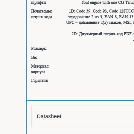
шрифты
font engine with one CG Trium
Печатаемые
1D: Code 39, Code 93, Code 128UCC, 
штрих-кода
чередование 2 из 5, EAN-8, EAN-1
UPC – добавление 2(5) знаков, MSI
2D: Двухмерный штрих-код PDF-41
Размеры
Вес
Материал
корпуса
Гарантия
Datasheet