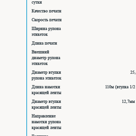
сутки
Качество печати
Скорость печати
Ширина рулона
этикеток
Длина печати
Внешний
диаметр рулона
этикеток
Диаметр втулки
25
рулона этикеток
Длина намотки
110м (втулка 1/
красящей ленты
Диаметр втулки
12,7мм
красящей ленты
Направление
намотки рулона
красящей ленты