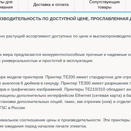
лы для
Сопутствующие
Доставка и оплата
ивания
товары
ЗВОДИТЕЛЬНОСТЬ ПО ДОСТУПНОЙ ЦЕНЕ, ПРОСЛАВЛЕННАЯ 
 растущий ассортимент доступных по цене и высокопроизводител
ах мира предлагаются конкурентоспособные прочные и надежные 
универсальностью и простотой в эксплуатации.
е модели принтеров. Принтер TE200 имеет стандартное для отрас
 аналогов 6 дюймов в секунду. Принтер TE300 имеет разрешение п
одов и графических изображений. Принтеры TE210/310 обладают а
нащены дополнительно интерфейсом Ethernet (сетевая карта) в баз
тановки дополнительных опций, таких, как отрезчик (нож) и отдели
TSC в России.
тимальное соотношение цены и производительности. Эти принтеры
я ожидания перед началом печати этикеток.