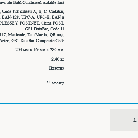
virate Bold Condensed scalable font
Code 128 subsets A, B, C, Codabar,
3, EAN-128, UPC-A, UPC-E, EAN и
, PLESSEY, POSTNET, China POST,
GS1 DataBar, Code 11
7, Maxicode, DataMatrix, QR-код,
Aztec, GS1 DataBar Composite Code
204 мм x 164мм x 280 мм
2.40 кг
Пластик
24 месяца
1