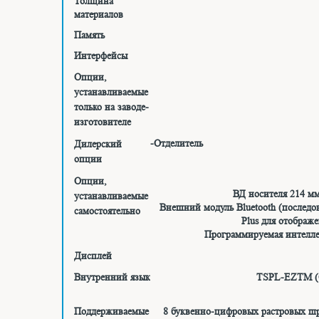
Толщина
материалов
Память
Интерфейсы
Опции,
устанавливаемые
только на заводе-
изготовителе
-Отде
Дилерский
-Отр
опции
Опции,
ВД носителя 214 мм 
устанавливаемые
Внешний модуль Bluetooth (последо
самостоятельно
Plus для отображ
Программируемая интелле
Дисплей
Внутренний язык
TSPL-EZTM (С
Поддерживаемые
8 буквенно-цифровых растровых шр