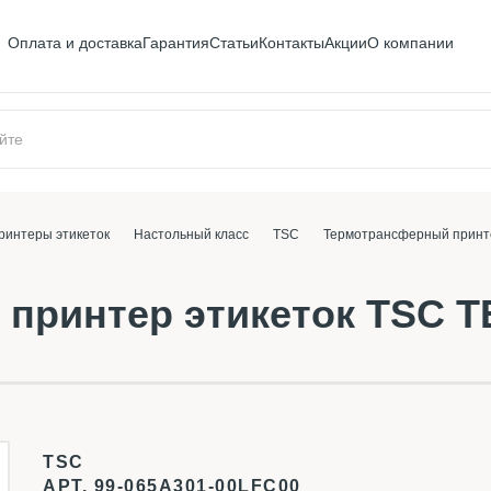
Оплата и доставка
Гарантия
Статьи
Контакты
Акции
О компании
ринтеры этикеток
Настольный класс
TSC
Термотрансферный принте
принтер этикеток TSC T
TSC
АРТ.
99-065A301-00LFC00