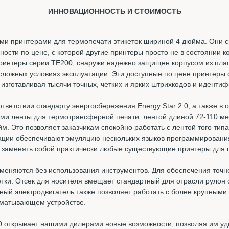
ИННОВАЦИОННОСТЬ И СТОИМОСТЬ
и принтерами для термопечати этикеток шириной 4 дюйма. Они с
ности по цене, с которой другие принтеры просто не в состоянии 
интеры серии TE200, снаружи надежно защищен корпусом из плас
 сложных условиях эксплуатации. Эти доступные по цене принтеры
 изготавливая тысячи точных, четких и ярких штрихкодов и идент
ветствии стандарту энергосбережения Energy Star 2.0, а также в 
ми ленты для термотрансферной печати: лентой длиной 72-110 ме
. Это позволяет заказчикам спокойно работать с лентой того тип
тации обеспечивают эмуляцию нескольких языков программирова
 заменять собой практически любые существующие принтеры для п
меняются без использования инструментов. Для обеспечения точн
етки. Отсек для носителя вмещает стандартный для отрасли рулон
ый электродвигатель также позволяет работать с более крупными
зматывающем устройстве.
 открывает нашими дилерами новые возможности, позволяя им уд