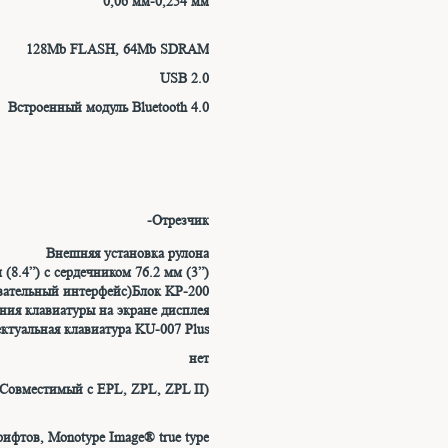
0,06 мм-0,254 мм
128Mb FLASH, 64Mb SDRAM
USB 2.0
Встроенный модуль Bluetooth 4.0
литель
езчик
Внешняя установка рулона
(8.4”) с сердечником 76.2 мм (3”)
вательный интерфейс)Блок KP-200
ения клавиатуры на экране дисплея
ктуальная клавиатура KU-007 Plus
нет
овместимый с EPL, ZPL, ZPL II)
ифтов, Monotype Image® true type