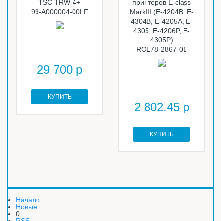
TSC TRW-4+
принтеров E-class
99-A000004-00LF
MarkIII (E-4204B, E-
4304B, E-4205A, E-
4305, E-4206P, E-
4305P)
ROL78-2867-01
29 700 р
КУПИТЬ
2 802.45 р
КУПИТЬ
Начало
Новые
0
RSS