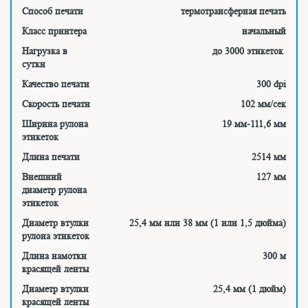
Способ печати
термотрансферная печать
Класс принтера
начальный
Нагрузка в
до 3000 этикеток
сутки
Качество печати
300 dpi
Скорость печати
102 мм/сек
Ширина рулона
19 мм-111,6 мм
этикеток
Длина печати
2514 мм
Внешний
127 мм
диаметр рулона
этикеток
Диаметр втулки
25,4 мм или 38 мм (1 или 1,5 дюйма)
рулона этикеток
Длина намотки
300 м
красящей ленты
Диаметр втулки
25,4 мм (1 дюйм)
красящей ленты