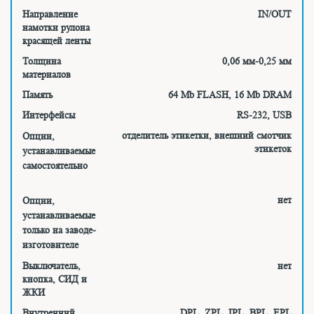
Направление
IN/OUT
намотки рулона
красящей ленты
Толщина
0,06 мм-0,25 мм
материалов
Память
64 Mb FLASH, 16 Mb DRAM
Интерфейсы
RS-232, USB
отделитель этикетки, внешний смотчик
Опции,
этикеток
устанавливаемые
самостоятельно
нет
Опции,
устанавливаемые
только на заводе-
изготовителе
Выключатель,
нет
кнопка, СИД и
ЖКИ
Внутренний
DPL, ZPL, IPL, BPL, EPL