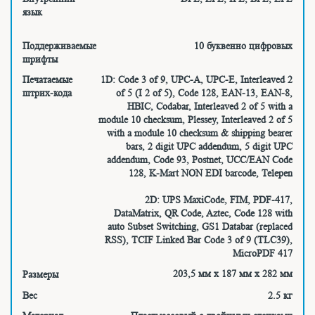
язык
Поддерживаемые
10 буквенно цифровых
шрифты
Печатаемые
1D: Code 3 of 9, UPC-A, UPC-E, Interleaved 2
штрих-кода
of 5 (I 2 of 5), Code 128, EAN-13, EAN-8,
HBIC, Codabar, Interleaved 2 of 5 with a
module 10 checksum, Plessey, Interleaved 2 of 5
with a module 10 checksum & shipping bearer
bars, 2 digit UPC addendum, 5 digit UPC
addendum, Code 93, Postnet, UCC/EAN Code
128, K-Mart NON EDI barcode, Telepen
2D: UPS MaxiCode, FIM, PDF-417,
DataMatrix, QR Code, Aztec, Code 128 with
auto Subset Switching, GS1 Databar (replaced
RSS), TCIF Linked Bar Code 3 of 9 (TLC39),
MicroPDF 417
203,5 мм х 187 мм х 282 мм
Размеры
Вес
2.5 кг