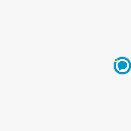
Ольга
Добрый день!
Ольга
печатает...
Введите сообщение