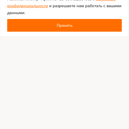
конфиденциальности
и разрешаете нам работать с вашими
данными.
Принять
Комментировать
Каталог:
Оборудование для штрихкодирования
Расходные материалы
Обязательная маркировка Честный Знак
Программное обеспечение
Производители
Оплата и доставка