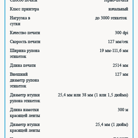
Класс принтера
начальный
Нагрузка в
до 3000 этикеток
сутки
Качество печати
300 dpi
Скорость печати
127 мм/сек
Ширина рулона
19 мм-111,6 мм
этикеток
Длина печати
2514 мм
Внешний
127 мм
диаметр рулона
этикеток
Диаметр втулки
25,4 мм или 38 мм (1 или 1,5 дюйма)
рулона этикеток
Длина намотки
300 м
красящей ленты
Диаметр втулки
25,4 мм (1 дюйм)
красящей ленты