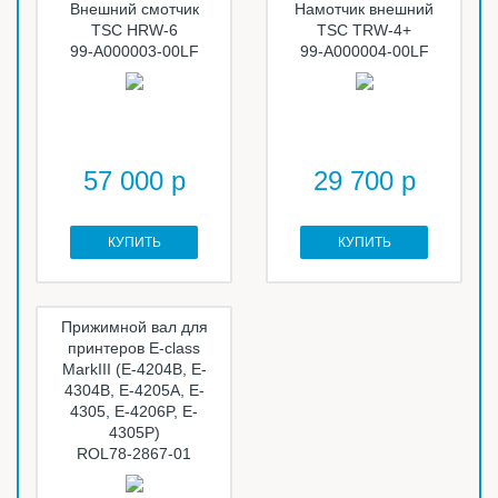
Внешний смотчик
Намотчик внешний
TSC HRW-6
TSC TRW-4+
99-A000003-00LF
99-A000004-00LF
57 000 р
29 700 р
КУПИТЬ
КУПИТЬ
Прижимной вал для
принтеров E-class
MarkIII (E-4204B, E-
4304B, E-4205A, E-
4305, E-4206P, E-
4305P)
ROL78-2867-01