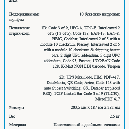
язык
Поддерживаемые
10 буквенно цифровых
шрифты
Печатаемые
1D: Code 3 of 9, UPC-A, UPC-E, Interleaved 2
штрих-кода
of 5 (I 2 of 5), Code 128, EAN-13, EAN-8,
HBIC, Codabar, Interleaved 2 of 5 with a
module 10 checksum, Plessey, Interleaved 2 of 5
with a module 10 checksum & shipping bearer
bars, 2 digit UPC addendum, 5 digit UPC
addendum, Code 93, Postnet, UCC/EAN Code
128, K-Mart NON EDI barcode, Telepen
2D: UPS MaxiCode, FIM, PDF-417,
DataMatrix, QR Code, Aztec, Code 128 with
auto Subset Switching, GS1 Databar (replaced
RSS), TCIF Linked Bar Code 3 of 9 (TLC39),
MicroPDF 417
203,5 мм х 187 мм х 282 мм
Размеры
Вес
2.5 кг
Материал
Пластмассовый с двойными стенками