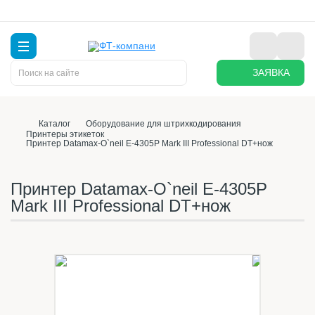
ЗАЯВКА
Каталог
Оборудование для штрихкодирования
Принтеры этикеток
Принтер Datamax-O`neil E-4305P Mark III Professional DT+нож
Принтер Datamax-O`neil E-4305P
Mark III Professional DT+нож