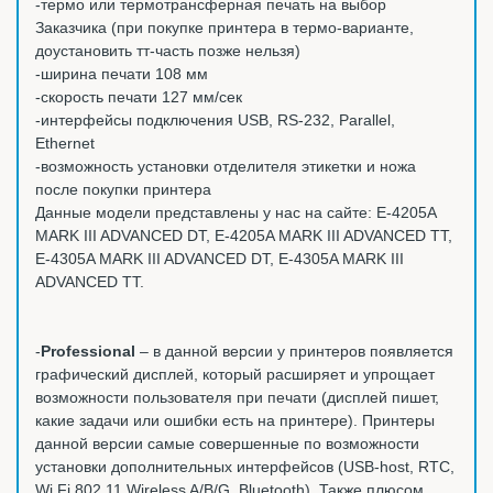
-термо или термотрансферная печать на выбор
Заказчика (при покупке принтера в термо-варианте,
доустановить тт-часть позже нельзя)
-ширина печати 108 мм
-скорость печати 127 мм/сек
-интерфейсы подключения USB, RS-232, Parallel,
Ethernet
-возможность установки отделителя этикетки и ножа
после покупки принтера
Данные модели представлены у нас на сайте: E-4205A
MARK III ADVANCED DT, E-4205A MARK III ADVANCED TT,
E-4305A MARK III ADVANCED DT, E-4305A MARK III
ADVANCED TT.
-
Professional
– в данной версии у принтеров появляется
графический дисплей, который расширяет и упрощает
возможности пользователя при печати (дисплей пишет,
какие задачи или ошибки есть на принтере). Принтеры
данной версии самые совершенные по возможности
установки дополнительных интерфейсов (USB-host, RTC,
Wi Fi 802.11 Wireless A/B/G, Bluetooth). Также плюсом