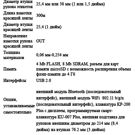
Диаметр втулки
25,4 мм или 38 мм (1 или 1,5 дюйма)
рулона этикеток
Длина намотки
300м
красящей ленты
Диаметр втулки
25,4 (1 дюйм)
красящей ленты
Направление
намотки рулона
OUT
красящей ленты
Толщина
0,06 мм-0,254 мм
материалов
4 Mb FLASH, 8 Mb SDRAM, разъем для карт
Память
памяти microSD с возможность расширения объема
флэш-памяти до 4 Гб
Интерфейсы
USB 2.0
внешний модуль Bluetooth (последовательный
интерфейс), внешний модуль WiFi 802.11 b/g/n
Опции,
(последовательный интерфейс), клавиатура KP-200
устанавливаемые
Plus с дисплеем, программируемая смарт-
самостоятельно
клавиатура KU-007 Plus, внешняя подставка для
рулонов внешним диаметром до 214 мм (8,4
дюйма) на втулках 76.2 мм (3 дюйма)