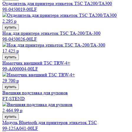
Отделитель для принтера этикеток TSC TA200/TA300
98-0450019-00LF
2 295 р
купить
Нож для принтера этикеток TSC TA-200/TA-300
98-0450026-00LF
17 425 р
купить
Намотчик внешний TSC TRW-4+
99-A000004-00LF
29 700 р
купить
Внешняя подставка для рулонов
FT-STEND
2 464.99 р
купить
Модуль Bluetooth для принтеров этикеток TSC
99-125A041-00LF