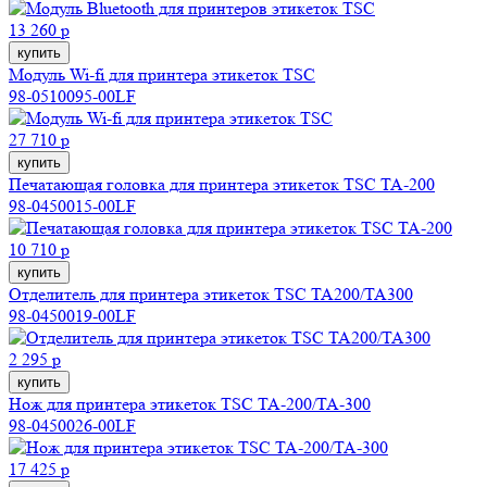
13 260 р
купить
Модуль Wi-fi для принтера этикеток TSC
98-0510095-00LF
27 710 р
купить
Печатающая головка для принтера этикеток TSC TA-200
98-0450015-00LF
10 710 р
купить
Отделитель для принтера этикеток TSC TA200/TA300
98-0450019-00LF
2 295 р
купить
Нож для принтера этикеток TSC TA-200/TA-300
98-0450026-00LF
17 425 р