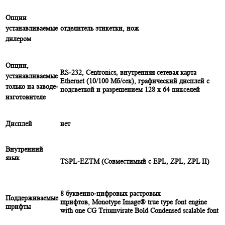
Опции
устанавливаемые
отделитель этикетки, нож
дилером
Опции,
RS-232, Centronics, внутренняя сетевая карта
устанавливаемые
Ethernet (10/100 Mб/сек),
графический дисплей с
только на заводе-
подсветкой и разрешением 128 x 64 пикселей
изготовителе
Дисплей
нет
Внутренний
язык
TSPL-EZTM (Совместимый с EPL, ZPL, ZPL II)
8 буквенно-цифровых растровых
Поддерживаемые
шрифтов, Monotype Image® true type font engine
шрифты
with one CG Triumvirate Bold Condensed scalable font