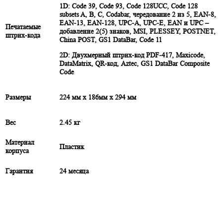
1D: Code 39, Code 93, Code 128UCC, Code 128
subsets A, B, C, Codabar, чередование 2 из 5, EAN-8,
EAN-13, EAN-128, UPC-A, UPC-E, EAN и UPC –
Печатаемые
добавление 2(5) знаков, MSI, PLESSEY, POSTNET,
штрих-кода
China POST, GS1 DataBar, Code 11
2D: Двухмерный штрих-код PDF-417, Maxicode,
DataMatrix, QR-код, Aztec, GS1 DataBar Composite
Code
Размеры
224 мм x 186мм x 294 мм
Вес
2.45 кг
Материал
Пластик
корпуса
Гарантия
24 месяца