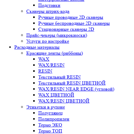
Подставки
Сканеры штрих-кода
Ручные проводные 2D сканеры
Ручные беспроводные 2D сканеры
Стационарные сканеры 2D
Прайс-чекеры (микрокиоски)
Услуги по настройке
Расходные материалы
Красящие ленты (риббоны)
WAX
WAX/RESIN
RESIN
Текстильный RESIN
Текстильный RESIN ЦВЕТНОЙ
WAX/RESIN NEAR EDGE (угловой)
WAX ЦВЕТНОЙ
WAX/RESIN ЦВЕТНОЙ
Этикетки в рулоне
Полуглянец
Полипропилен
Термо ЭКО
Термо ТОП