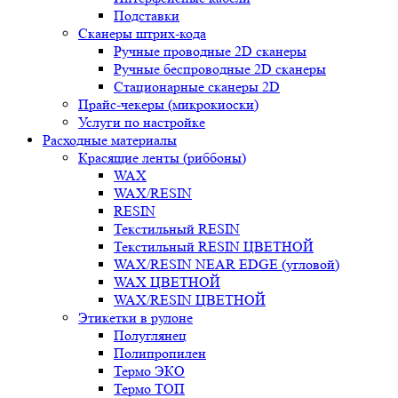
Подставки
Сканеры штрих-кода
Ручные проводные 2D сканеры
Ручные беспроводные 2D сканеры
Стационарные сканеры 2D
Прайс-чекеры (микрокиоски)
Услуги по настройке
Расходные материалы
Красящие ленты (риббоны)
WAX
WAX/RESIN
RESIN
Текстильный RESIN
Текстильный RESIN ЦВЕТНОЙ
WAX/RESIN NEAR EDGE (угловой)
WAX ЦВЕТНОЙ
WAX/RESIN ЦВЕТНОЙ
Этикетки в рулоне
Полуглянец
Полипропилен
Термо ЭКО
Термо ТОП