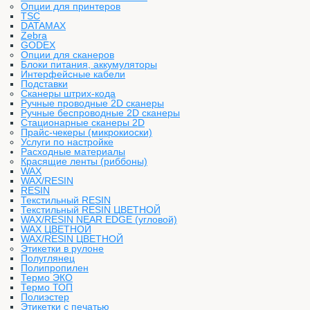
Опции для принтеров
TSC
DATAMAX
Zebra
GODEX
Опции для сканеров
Блоки питания, аккумуляторы
Интерфейсные кабели
Подставки
Сканеры штрих-кода
Ручные проводные 2D сканеры
Ручные беспроводные 2D сканеры
Стационарные сканеры 2D
Прайс-чекеры (микрокиоски)
Услуги по настройке
Расходные материалы
Красящие ленты (риббоны)
WAX
WAX/RESIN
RESIN
Текстильный RESIN
Текстильный RESIN ЦВЕТНОЙ
WAX/RESIN NEAR EDGE (угловой)
WAX ЦВЕТНОЙ
WAX/RESIN ЦВЕТНОЙ
Этикетки в рулоне
Полуглянец
Полипропилен
Термо ЭКО
Термо ТОП
Полиэстер
Этикетки с печатью