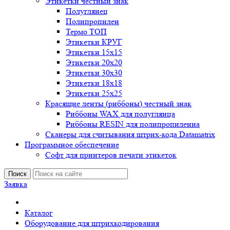
Этикетки честный знак
Полуглянец
Полипропилен
Термо ТОП
Этикетки КРУГ
Этикетки 15х15
Этикетки 20х20
Этикетки 30х30
Этикетки 18х18
Этикетки 25х25
Красящие ленты (риббоны) честный знак
Риббоны WAX для полуглянца
Риббоны RESIN для полипропиленна
Сканеры для считывания штрих-кода Datamatrix
Программное обеспечение
Софт для принтеров печати этикеток
Поиск
Заявка
Каталог
Оборудование для штрихкодирования