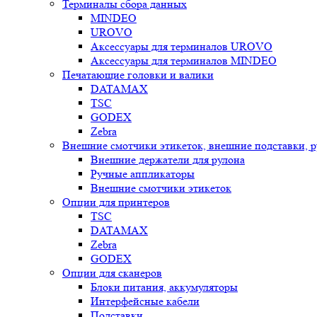
Терминалы сбора данных
MINDEO
UROVO
Аксессуары для терминалов UROVO
Аксессуары для терминалов MINDEO
Печатающие головки и валики
DATAMAX
TSC
GODEX
Zebra
Внешние смотчики этикеток, внешние подставки, 
Внешние держатели для рулона
Ручные аппликаторы
Внешние смотчики этикеток
Опции для принтеров
TSC
DATAMAX
Zebra
GODEX
Опции для сканеров
Блоки питания, аккумуляторы
Интерфейсные кабели
Подставки