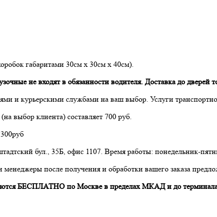
коробок габаритами 30см х 30см х 40см).
очные не входят в обязанности водителя. Доставка до дверей то
ми и курьерскими службами на ваш выбор. Услуги транспортно
(на выбор клиента) составляет 700 руб.
 300руб
тадтский бул., 35Б, офис 1107. Время работы: понедельник-пятни
и менеджеры после получения и обработки вашего заказа предло
авляются БЕСПЛАТНО по Москве в пределах МКАД и до терминала