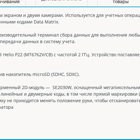
ачивания
товары
 экраном и двумя камерами. Используется для учетных операци
нными кодами Data Matrix.
оизводительный терминал сбора данных для выполнения любых
 передачи данных в систему учета.
elio P22 (MT6762V/CB) с частотой 2 ГГц. Устройство поставля
ив накопитель microSD (SDHC, SDXC).
ирменный 2D-модуль — SE2030W, оснащенный мегапиксельным
 линейные и двумерные коды, в том числе прямой маркировки 
нику не приходится менять положение руки, чтобы отсканироват
ратора