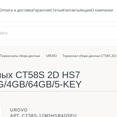
Оплата и доставка
Гарантия
Статьи
Контакты
Акции
О компании
Терминалы сбора данных
UROVO
Терминал сбора данных CT58S 2D 
ных CT58S 2D HS7
G/4GB/64GB/5-KEY
UROVO
АРТ.
CT58S-12M3HSR4G5EU