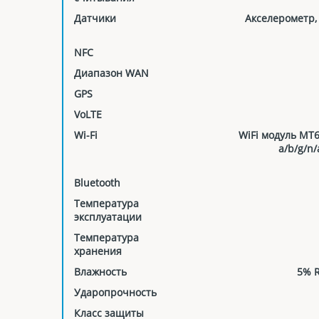
Датчики
Акселерометр,
NFC
Диапазон WAN
GPS
VoLTE
Wi-Fi
WiFi модуль MT66
a/b/g/n/
Bluetooth
Температура
эксплуатации
Температура
хранения
Влажность
5% R
Ударопрочность
Класс защиты