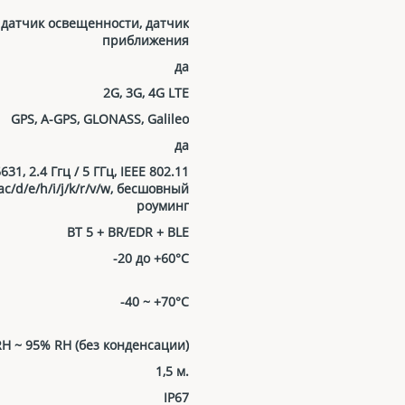
 датчик освещенности, датчик
приближения
да
2G, 3G, 4G LTE
GPS, A-GPS, GLONASS, Galileo
да
31, 2.4 Ггц / 5 ГГц, IEEE 802.11
ac/d/e/h/i/j/k/r/v/w, бесшовный
роуминг
ВТ 5 + BR/EDR + BLE
-20 до +60°C
-40 ~ +70°C
H ~ 95% RH (без конденсации)
1,5 м.
IP67