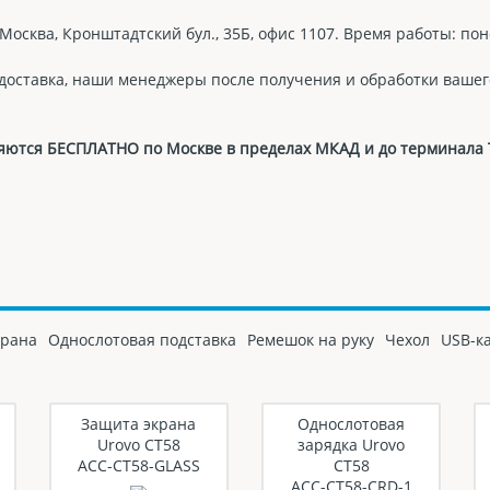
Москва, Кронштадтский бул., 35Б, офис 1107. Время работы: пон
 доставка, наши менеджеры после получения и обработки вашег
авляются БЕСПЛАТНО по Москве в пределах МКАД и до терминала
крана
Однослотовая подставка
Ремешок на руку
Чехол
USB-к
Защита экрана
Однослотовая
Urovo CT58
зарядка Urovo
ACC-CT58-GLASS
CT58
ACC-CT58-CRD-1