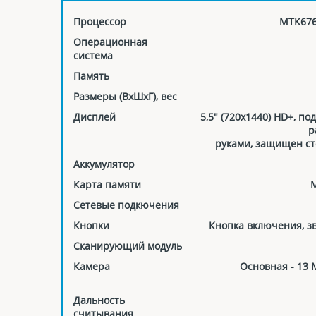
Процессор
MTK676
Операционная
система
Память
Размеры (ВxШxГ), вес
Дисплей
5,5" (720x1440) HD+, п
р
руками, защищен сте
Аккумулятор
Карта памяти
M
Сетевые подкючения
Кнопки
Кнопка включения, зв
Сканирующий модуль
Камера
Основная - 13 
Дальность
считывания