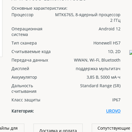
Основные характеристики:
Процессор
MTK6765, 8-ядерный процессор
2 ГГц
Операционная
Android 12
система
Тип сканера
Honewell HS7
Считываемые кода
1D, 2D
Передача данных
WWAN, Wi-Fi, Bluetooth
Дисплей
поддержка мультитач
Аккумулятор
3,85 В, 5000 мА·ч
Дальность
Standard Range (SR)
считывания
Класс защиты
IP67
Категория:
UROVO
айлы для
Сопутствующие
Доставка и оплата