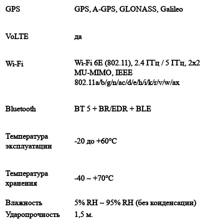
GPS
GPS, A-GPS, GLONASS, Galileo
VoLTE
да
Wi-Fi 6E (802.11), 2.4 ГГц / 5 ГГц, 2x2
Wi-Fi
MU-MIMO, IEEE
802.11a/b/g/n/ac/d/e/h/i/k/r/v/w/ax
Bluetooth
ВТ 5 + BR/EDR + BLE
Температура
-20 до +60°C
эксплуатации
Температура
-40 ~ +70°C
хранения
Влажность
5% RH ~ 95% RH (без конденсации)
Ударопрочность
1,5 м.