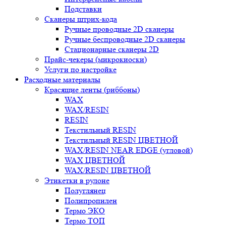
Подставки
Сканеры штрих-кода
Ручные проводные 2D сканеры
Ручные беспроводные 2D сканеры
Стационарные сканеры 2D
Прайс-чекеры (микрокиоски)
Услуги по настройке
Расходные материалы
Красящие ленты (риббоны)
WAX
WAX/RESIN
RESIN
Текстильный RESIN
Текстильный RESIN ЦВЕТНОЙ
WAX/RESIN NEAR EDGE (угловой)
WAX ЦВЕТНОЙ
WAX/RESIN ЦВЕТНОЙ
Этикетки в рулоне
Полуглянец
Полипропилен
Термо ЭКО
Термо ТОП