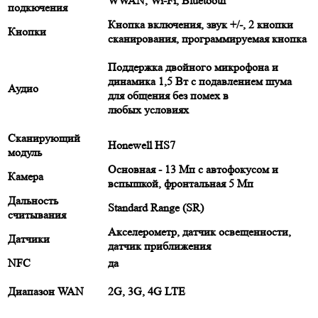
WWAN, Wi-Fi, Bluetooth
подкючения
Кнопка включения, звук +/-, 2 кнопки
Кнопки
сканирования, программируемая кнопка
Поддержка двойного микрофона и
динамика 1,5 Вт с подавлением шума
Аудио
для общения без помех в
любых условиях
Сканирующий
Honewell HS7
модуль
Основная - 13 Мп с автофокусом и
Камера
вспышкой, фронтальная 5 Мп
Дальность
Standard Range (SR)
считывания
Акселерометр, датчик освещенности,
Датчики
датчик приближения
NFC
да
Диапазон WAN
2G, 3G, 4G LTE