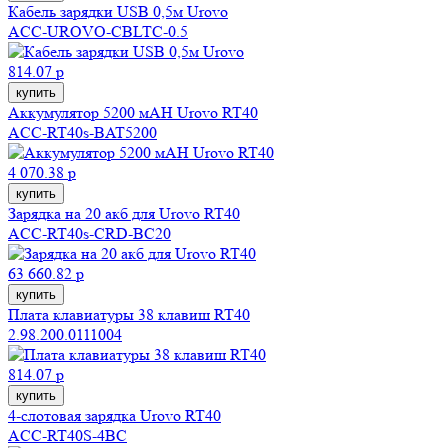
Кабель зарядки USB 0,5м Urovo
ACC-UROVO-CBLTC-0.5
814.07 р
купить
Аккумулятор 5200 мAH Urovo RT40
ACC-RT40s-BAT5200
4 070.38 р
купить
Зарядка на 20 акб для Urovo RT40
ACC-RT40s-CRD-BC20
63 660.82 р
купить
Плата клавиатуры 38 клавиш RT40
2.98.200.0111004
814.07 р
купить
4-слотовая зарядка Urovo RT40
ACC-RT40S-4BC