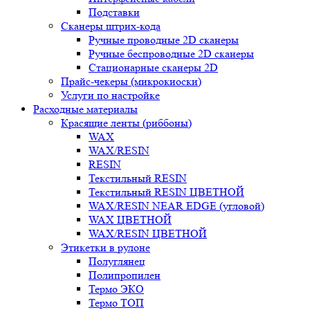
Подставки
Сканеры штрих-кода
Ручные проводные 2D сканеры
Ручные беспроводные 2D сканеры
Стационарные сканеры 2D
Прайс-чекеры (микрокиоски)
Услуги по настройке
Расходные материалы
Красящие ленты (риббоны)
WAX
WAX/RESIN
RESIN
Текстильный RESIN
Текстильный RESIN ЦВЕТНОЙ
WAX/RESIN NEAR EDGE (угловой)
WAX ЦВЕТНОЙ
WAX/RESIN ЦВЕТНОЙ
Этикетки в рулоне
Полуглянец
Полипропилен
Термо ЭКО
Термо ТОП