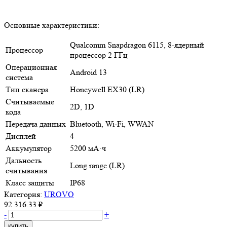
Основные характеристики:
Qualcomm Snapdragon 6115, 8-ядерный
Процессор
процессор 2 ГГц
Операционная
Android 13
система
Тип сканера
Honeywell EX30 (LR)
Считываемые
2D, 1D
кода
Передача данных
Bluetooth, Wi-Fi, WWAN
Дисплей
4
Аккумулятор
5200 мА·ч
Дальность
Long range (LR)
считывания
Класс защиты
IP68
Категория:
UROVO
92 316.33 ₽
-
+
купить