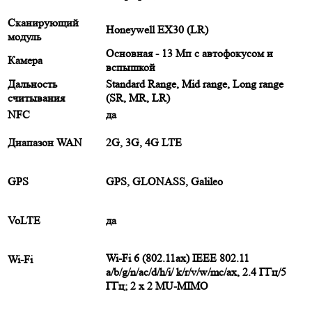
Сканирующий
Honeywell EX30 (LR)
модуль
Основная - 13 Мп с автофокусом и
Камера
вспышкой
Дальность
Standard Range, Mid range, Long range
считывания
(SR, MR, LR)
NFC
да
Диапазон WAN
2G, 3G, 4G LTE
GPS
GPS, GLONASS, Galileo
VoLTE
да
Wi-Fi 6 (802.11ax) IEEE 802.11
Wi-Fi
a/b/g/n/ac/d/h/i/ k/r/v/w/mc/ax, 2.4 ГГц/5
ГГц; 2 x 2 MU-MIMO