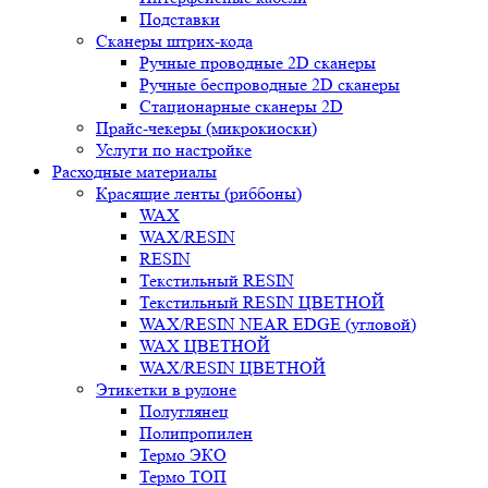
Подставки
Сканеры штрих-кода
Ручные проводные 2D сканеры
Ручные беспроводные 2D сканеры
Стационарные сканеры 2D
Прайс-чекеры (микрокиоски)
Услуги по настройке
Расходные материалы
Красящие ленты (риббоны)
WAX
WAX/RESIN
RESIN
Текстильный RESIN
Текстильный RESIN ЦВЕТНОЙ
WAX/RESIN NEAR EDGE (угловой)
WAX ЦВЕТНОЙ
WAX/RESIN ЦВЕТНОЙ
Этикетки в рулоне
Полуглянец
Полипропилен
Термо ЭКО
Термо ТОП