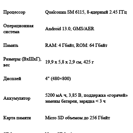
Процессор
Qualcomm SM 6115, 8-ядерный 2.45 ГГц
Операционная
Android 13.0, GMS/AER
система
Память
RAM: 4 Гбайт, ROM: 64 Гбайт
Размеры (ВxШxГ),
19,9 х 5,8 х 2,9 см, 425 г
вес
Дисплей
4" (480×800)
5200 мА·ч, 3,85 В, поддержка «горячей»
Аккумулятор
замены батареи, зарядка < 3 ч
Карта памяти
Micro SD объемом до 256 Гбайт