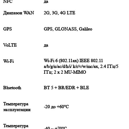
NFC
да
Диапазон WAN
2G, 3G, 4G LTE
GPS
GPS, GLONASS, Galileo
VoLTE
да
Wi-Fi 6 (802.11ax) IEEE 802.11
Wi-Fi
a/b/g/n/ac/d/h/i/ k/r/v/w/mc/ax, 2.4 ГГц/5
ГГц; 2 x 2 MU-MIMO
Bluetooth
ВТ 5 + BR/EDR + BLE
Температура
-20 до +60°C
эксплуатации
Температура
-40 ~ +70°C