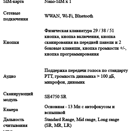
SIM-карта
Nano-SIM x 1
Сетевые
WWAN, Wi-Fi, Bluetooth
подкючения
Физическая клавиатура 29 / 38 / 51
кнопка, кнопка включения, кнопка
Кнопки
сканирования на передней панели и 2
боковые клавиши, кнопка громкости +/-,
кнопка программирования
Поддержка передачи голоса по стандарту
Аудио
РТТ, громкость динамика > 100 дБ,
микрофон, динамик
Сканирующий
SE4750 SR
модуль
Основная - 13 Мп с автофокусом и
Камера
вспышкой
Дальность
Standard Range, Mid range, Long range
считывания
(SR, MR, LR)