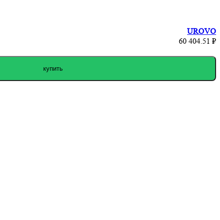
UROVO
60 404.51 ₽
купить