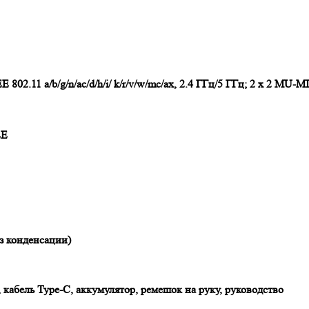
EE 802.11 a/b/g/n/ac/d/h/i/ k/r/v/w/mc/ax, 2.4 ГГц/5 ГГц; 2 x 2 MU-
LE
з конденсации)
 кабель Type-C, аккумулятор, ремешок на руку, руководство