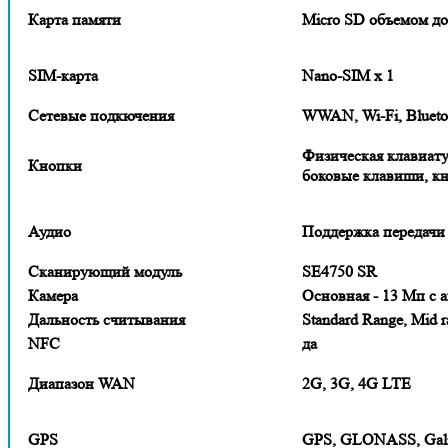
Карта памяти
Micro SD объемом до
SIM-карта
Nano-SIM x 1
Сетевые подкючения
WWAN, Wi-Fi, Blueto
Физическая клавиатур
Кнопки
боковые клавиши, кн
Аудио
Поддержка передачи 
Сканирующий модуль
SE4750 SR
Камера
Основная - 13 Мп с 
Дальность считывания
Standard Range, Mid 
NFC
да
Диапазон WAN
2G, 3G, 4G LTE
GPS
GPS, GLONASS, Gali