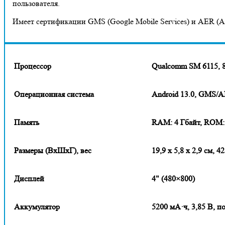
пользователя.
Имеет сертификации GMS (Google Mobile Services) и AER (A
Процессор
Qualcomm SM 6115, 8
Операционная система
Android 13.0, GMS/
Память
RAM: 4 Гбайт, ROM:
Размеры (ВxШxГ), вес
19,9 х 5,8 х 2,9 см, 42
Дисплей
4" (480×800)
Аккумулятор
5200 мА·ч, 3,85 В, п