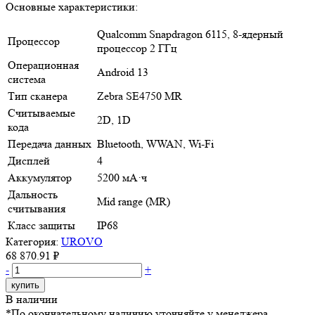
Основные характеристики:
Qualcomm Snapdragon 6115, 8-ядерный
Процессор
процессор 2 ГГц
Операционная
Android 13
система
Тип сканера
Zebra SE4750 MR
Считываемые
2D, 1D
кода
Передача данных
Bluetooth, WWAN, Wi-Fi
Дисплей
4
Аккумулятор
5200 мА·ч
Дальность
Mid range (MR)
считывания
Класс защиты
IP68
Категория:
UROVO
68 870.91 ₽
-
+
купить
В наличии
*По окончательному наличию уточняйте у менеджера