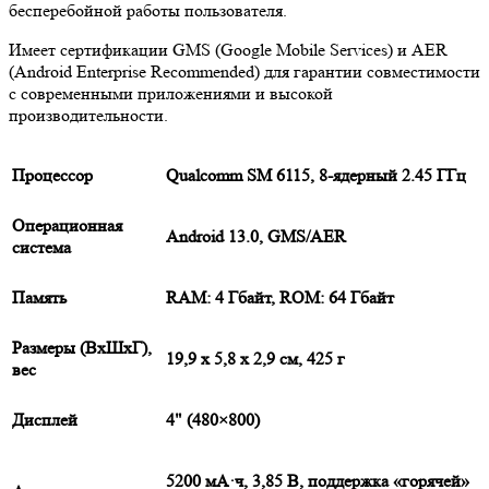
бесперебойной работы пользователя.
Имеет сертификации GMS (Google Mobile Services) и AER
(Android Enterprise Recommended) для гарантии совместимости
с современными приложениями и высокой
производительности.
Процессор
Qualcomm SM 6115, 8-ядерный 2.45 ГГц
Операционная
Android 13.0, GMS/AER
система
Память
RAM: 4 Гбайт, ROM: 64 Гбайт
Размеры (ВxШxГ),
19,9 х 5,8 х 2,9 см, 425 г
вес
Дисплей
4" (480×800)
5200 мА·ч, 3,85 В, поддержка «горячей»