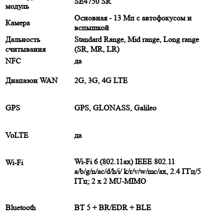
SE4750 SR
модуль
Основная - 13 Мп с автофокусом и
Камера
вспышкой
Дальность
Standard Range, Mid range, Long range
считывания
(SR, MR, LR)
NFC
да
Диапазон WAN
2G, 3G, 4G LTE
GPS
GPS, GLONASS, Galileo
VoLTE
да
Wi-Fi 6 (802.11ax) IEEE 802.11
Wi-Fi
a/b/g/n/ac/d/h/i/ k/r/v/w/mc/ax, 2.4 ГГц/5
ГГц; 2 x 2 MU-MIMO
Bluetooth
ВТ 5 + BR/EDR + BLE