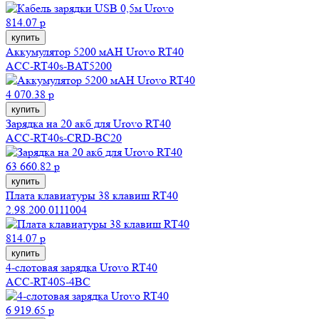
814.07 р
купить
Аккумулятор 5200 мAH Urovo RT40
ACC-RT40s-BAT5200
4 070.38 р
купить
Зарядка на 20 акб для Urovo RT40
ACC-RT40s-CRD-BC20
63 660.82 р
купить
Плата клавиатуры 38 клавиш RT40
2.98.200.0111004
814.07 р
купить
4-слотовая зарядка Urovo RT40
ACC-RT40S-4BC
6 919.65 р