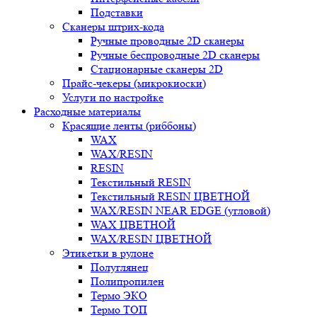
Подставки
Сканеры штрих-кода
Ручные проводные 2D сканеры
Ручные беспроводные 2D сканеры
Стационарные сканеры 2D
Прайс-чекеры (микрокиоски)
Услуги по настройке
Расходные материалы
Красящие ленты (риббоны)
WAX
WAX/RESIN
RESIN
Текстильный RESIN
Текстильный RESIN ЦВЕТНОЙ
WAX/RESIN NEAR EDGE (угловой)
WAX ЦВЕТНОЙ
WAX/RESIN ЦВЕТНОЙ
Этикетки в рулоне
Полуглянец
Полипропилен
Термо ЭКО
Термо ТОП