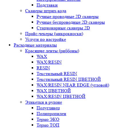
Подставки
Сканеры штрих-кода
Ручные проводные 2D сканеры
Ручные беспроводные 2D сканеры
Стационарные сканеры 2D
Прайс-чекеры (микрокиоски)
Услуги по настройке
Расходные материалы
Красящие ленты (риббоны)
WAX
WAX/RESIN
RESIN
Текстильный RESIN
Текстильный RESIN ЦВЕТНОЙ
WAX/RESIN NEAR EDGE (угловой)
WAX ЦВЕТНОЙ
WAX/RESIN ЦВЕТНОЙ
Этикетки в рулоне
Полуглянец
Полипропилен
Термо ЭКО
Термо ТОП