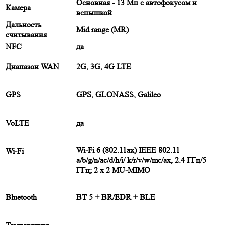
Основная - 13 Мп с автофокусом и
Камера
вспышкой
Дальность
Mid range (MR)
считывания
NFC
да
Диапазон WAN
2G, 3G, 4G LTE
GPS
GPS, GLONASS, Galileo
VoLTE
да
Wi-Fi 6 (802.11ax) IEEE 802.11
Wi-Fi
a/b/g/n/ac/d/h/i/ k/r/v/w/mc/ax, 2.4 ГГц/5
ГГц; 2 x 2 MU-MIMO
Bluetooth
ВТ 5 + BR/EDR + BLE