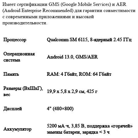
Имеет сертификации GMS (Google Mobile Services) и AER
(Android Enterprise Recommended) для гарантии совместимости
с современными приложениями и высокой
производительности.
Процессор
Qualcomm SM 6115, 8-ядерный 2.45 ГГц
Операционная
Android 13.0, GMS/AER
система
Память
RAM: 4 Гбайт, ROM: 64 Гбайт
Размеры (ВxШxГ),
19,9 х 5,8 х 2,9 см, 425 г
вес
Дисплей
4" (480×800)
5200 мА·ч, 3,85 В, поддержка «горячей»
Аккумулятор
замены батареи, зарядка < 3 ч