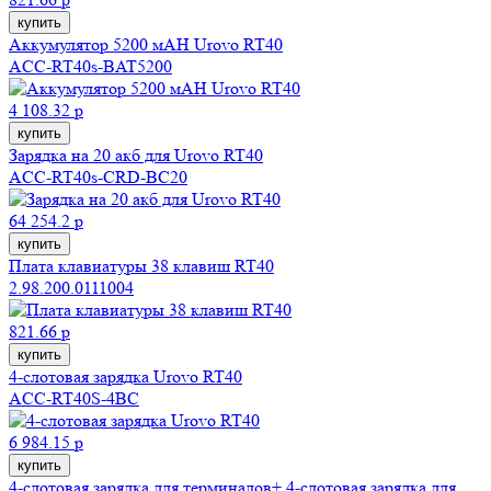
купить
Аккумулятор 5200 мAH Urovo RT40
ACC-RT40s-BAT5200
4 108.32 р
купить
Зарядка на 20 акб для Urovo RT40
ACC-RT40s-CRD-BC20
64 254.2 р
купить
Плата клавиатуры 38 клавиш RT40
2.98.200.0111004
821.66 р
купить
4-слотовая зарядка Urovo RT40
ACC-RT40S-4BC
6 984.15 р
купить
4-слотовая зарядка для терминалов+ 4-слотовая зарядка для