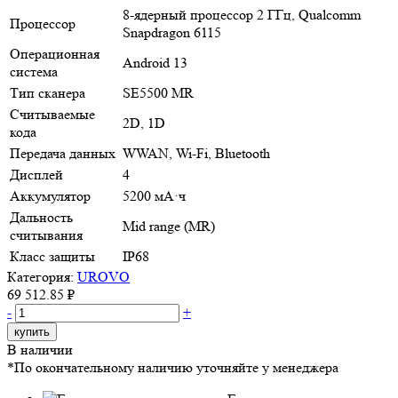
8-ядерный процессор 2 ГГц, Qualcomm
Процессор
Snapdragon 6115
Операционная
Android 13
система
Тип сканера
SE5500 MR
Считываемые
2D, 1D
кода
Передача данных
WWAN, Wi-Fi, Bluetooth
Дисплей
4
Аккумулятор
5200 мА·ч
Дальность
Mid range (MR)
считывания
Класс защиты
IP68
Категория:
UROVO
69 512.85 ₽
-
+
купить
В наличии
*По окончательному наличию уточняйте у менеджера