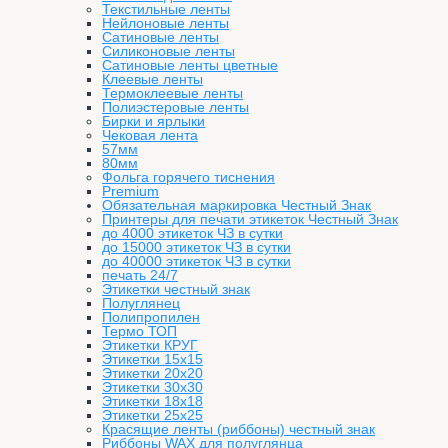
Текстильные ленты
Нейлоновые ленты
Сатиновые ленты
Силиконовые ленты
Сатиновые ленты цветные
Клеевые ленты
Термоклеевые ленты
Полиэстеровые ленты
Бирки и ярлыки
Чековая лента
57мм
80мм
Фольга горячего тиснения
Premium
Обязательная маркировка Честный Знак
Принтеры для печати этикеток Честный Знак
до 4000 этикеток ЧЗ в сутки
до 15000 этикеток ЧЗ в сутки
до 40000 этикеток ЧЗ в сутки
печать 24/7
Этикетки честный знак
Полуглянец
Полипропилен
Термо ТОП
Этикетки КРУГ
Этикетки 15х15
Этикетки 20х20
Этикетки 30х30
Этикетки 18х18
Этикетки 25х25
Красящие ленты (риббоны) честный знак
Риббоны WAX для полуглянца