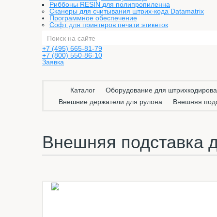
Риббоны RESIN для полипропиленна
Сканеры для считывания штрих-кода Datamatrix
Программное обеспечение
Софт для принтеров печати этикеток
+7 (495) 665-81-79
+7 (800) 550-86-10
Заявка
Каталог
Оборудование для штрихкодиров
Внешние держатели для рулона
Внешняя подс
Внешняя подставка 