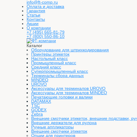
info@ft-comp.ru
Оплата и доставка
Гарантия
Статьи
Контакты
Акции
О компании
+7 (495) 665-81-79
+7 (800) 550-86-10
Каталог
Оборудование для штрихкодирования
Принтеры этикеток
Настольный класс
Промышленный класс
Средний класс
Суперпромышленный класс
Терминалы сбора данных
MINDEO
UROVO
Аксессуары для терминалов UROVO
Аксессуары для терминалов MINDEO
Печатающие головки и валики
DATAMAX
TSC
GODEX
Zebra
Внешние смотчики этикеток, внешние подставки, ру
Внешние держатели для рулона
Ручные аппликаторы
Внешние смотчики этикеток
Опции для принтеров