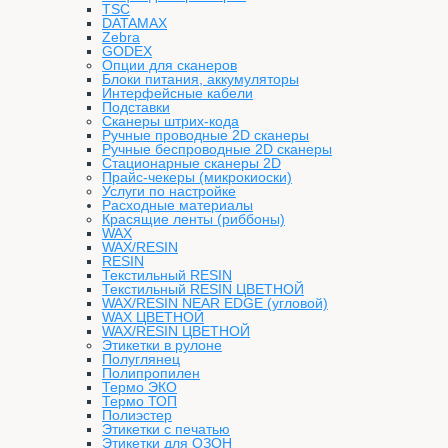
TSC
DATAMAX
Zebra
GODEX
Опции для сканеров
Блоки питания, аккумуляторы
Интерфейсные кабели
Подставки
Сканеры штрих-кода
Ручные проводные 2D сканеры
Ручные беспроводные 2D сканеры
Стационарные сканеры 2D
Прайс-чекеры (микрокиоски)
Услуги по настройке
Расходные материалы
Красящие ленты (риббоны)
WAX
WAX/RESIN
RESIN
Текстильный RESIN
Текстильный RESIN ЦВЕТНОЙ
WAX/RESIN NEAR EDGE (угловой)
WAX ЦВЕТНОЙ
WAX/RESIN ЦВЕТНОЙ
Этикетки в рулоне
Полуглянец
Полипропилен
Термо ЭКО
Термо ТОП
Полиэстер
Этикетки с печатью
Этикетки для ОЗОН