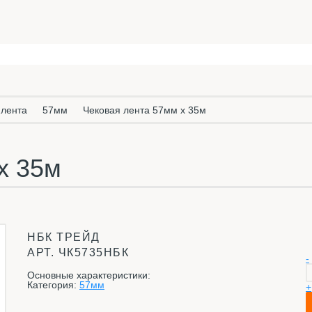
 лента
57мм
Чековая лента 57мм х 35м
х 35м
НБК ТРЕЙД
АРТ.
ЧК5735НБК
-
Основные характеристики:
Категория:
57мм
+