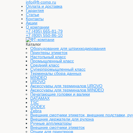
info@ft-comp.ru
Оплата и доставка
Гарантия
Статьи
Контакты
Акции
О компании
+7 (495) 665-81-79
+7 (800) 550-86-10
Каталог
Оборудование для штрихкодирования
Принтеры этикеток
Настольный класс
Промышленный класс
Средний класс
Суперпромышленный класс
Терминалы сбора данных
MINDEO
UROVO
Аксессуары для терминалов UROVO
Аксессуары для терминалов MINDEO
Печатающие головки и валики
DATAMAX
TSC
GODEX
Zebra
Внешние смотчики этикеток, внешние подставки, ру
Внешние держатели для рулона
Ручные аппликаторы
Внешние смотчики этикеток
Опции для принтеров