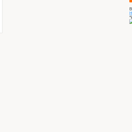
В
Н
*