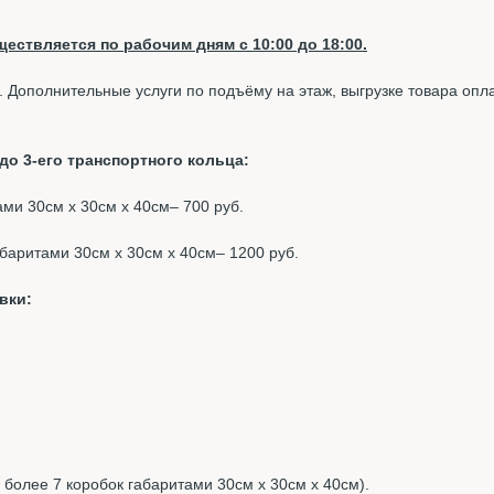
ествляется по рабочим дням с 10:00 до 18:00.
. Дополнительные услуги по подъёму на этаж, выгрузке товара опл
о 3-его транспортного кольца:
тами 30см х 30см х 40см– 700 руб.
габаритами 30см х 30см х 40см– 1200 руб.
вки:
, более 7 коробок габаритами 30см х 30см х 40см).