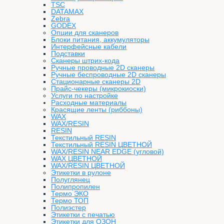
TSC
DATAMAX
Zebra
GODEX
Опции для сканеров
Блоки питания, аккумуляторы
Интерфейсные кабели
Подставки
Сканеры штрих-кода
Ручные проводные 2D сканеры
Ручные беспроводные 2D сканеры
Стационарные сканеры 2D
Прайс-чекеры (микрокиоски)
Услуги по настройке
Расходные материалы
Красящие ленты (риббоны)
WAX
WAX/RESIN
RESIN
Текстильный RESIN
Текстильный RESIN ЦВЕТНОЙ
WAX/RESIN NEAR EDGE (угловой)
WAX ЦВЕТНОЙ
WAX/RESIN ЦВЕТНОЙ
Этикетки в рулоне
Полуглянец
Полипропилен
Термо ЭКО
Термо ТОП
Полиэстер
Этикетки с печатью
Этикетки для ОЗОН