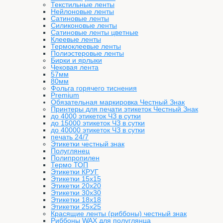
Текстильные ленты
Нейлоновые ленты
Сатиновые ленты
Силиконовые ленты
Сатиновые ленты цветные
Клеевые ленты
Термоклеевые ленты
Полиэстеровые ленты
Бирки и ярлыки
Чековая лента
57мм
80мм
Фольга горячего тиснения
Premium
Обязательная маркировка Честный Знак
Принтеры для печати этикеток Честный Знак
до 4000 этикеток ЧЗ в сутки
до 15000 этикеток ЧЗ в сутки
до 40000 этикеток ЧЗ в сутки
печать 24/7
Этикетки честный знак
Полуглянец
Полипропилен
Термо ТОП
Этикетки КРУГ
Этикетки 15х15
Этикетки 20х20
Этикетки 30х30
Этикетки 18х18
Этикетки 25х25
Красящие ленты (риббоны) честный знак
Риббоны WAX для полуглянца