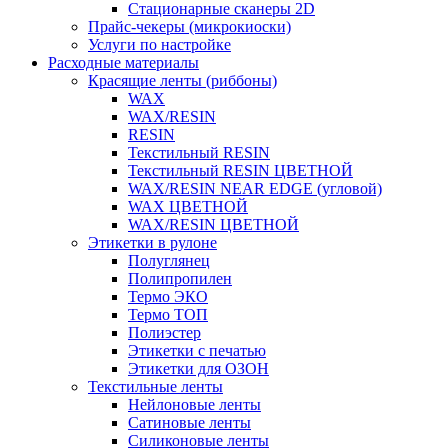
Стационарные сканеры 2D
Прайс-чекеры (микрокиоски)
Услуги по настройке
Расходные материалы
Красящие ленты (риббоны)
WAX
WAX/RESIN
RESIN
Текстильный RESIN
Текстильный RESIN ЦВЕТНОЙ
WAX/RESIN NEAR EDGE (угловой)
WAX ЦВЕТНОЙ
WAX/RESIN ЦВЕТНОЙ
Этикетки в рулоне
Полуглянец
Полипропилен
Термо ЭКО
Термо ТОП
Полиэстер
Этикетки с печатью
Этикетки для ОЗОН
Текстильные ленты
Нейлоновые ленты
Сатиновые ленты
Силиконовые ленты