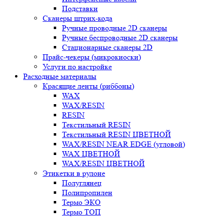
Подставки
Сканеры штрих-кода
Ручные проводные 2D сканеры
Ручные беспроводные 2D сканеры
Стационарные сканеры 2D
Прайс-чекеры (микрокиоски)
Услуги по настройке
Расходные материалы
Красящие ленты (риббоны)
WAX
WAX/RESIN
RESIN
Текстильный RESIN
Текстильный RESIN ЦВЕТНОЙ
WAX/RESIN NEAR EDGE (угловой)
WAX ЦВЕТНОЙ
WAX/RESIN ЦВЕТНОЙ
Этикетки в рулоне
Полуглянец
Полипропилен
Термо ЭКО
Термо ТОП