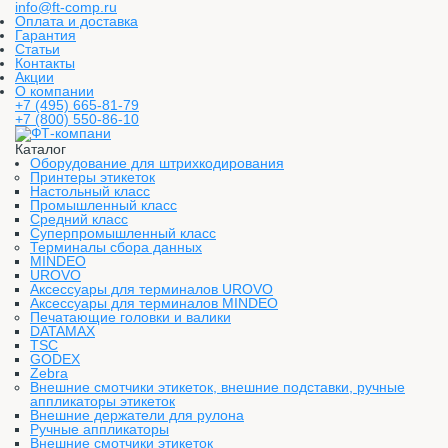
info@ft-comp.ru
Оплата и доставка
Гарантия
Статьи
Контакты
Акции
О компании
+7 (495) 665-81-79
+7 (800) 550-86-10
Каталог
Оборудование для штрихкодирования
Принтеры этикеток
Настольный класс
Промышленный класс
Средний класс
Суперпромышленный класс
Терминалы сбора данных
MINDEO
UROVO
Аксессуары для терминалов UROVO
Аксессуары для терминалов MINDEO
Печатающие головки и валики
DATAMAX
TSC
GODEX
Zebra
Внешние смотчики этикеток, внешние подставки, ручные
аппликаторы этикеток
Внешние держатели для рулона
Ручные аппликаторы
Внешние смотчики этикеток