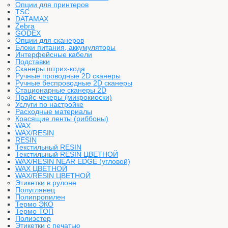
Опции для принтеров
TSC
DATAMAX
Zebra
GODEX
Опции для сканеров
Блоки питания, аккумуляторы
Интерфейсные кабели
Подставки
Сканеры штрих-кода
Ручные проводные 2D сканеры
Ручные беспроводные 2D сканеры
Стационарные сканеры 2D
Прайс-чекеры (микрокиоски)
Услуги по настройке
Расходные материалы
Красящие ленты (риббоны)
WAX
WAX/RESIN
RESIN
Текстильный RESIN
Текстильный RESIN ЦВЕТНОЙ
WAX/RESIN NEAR EDGE (угловой)
WAX ЦВЕТНОЙ
WAX/RESIN ЦВЕТНОЙ
Этикетки в рулоне
Полуглянец
Полипропилен
Термо ЭКО
Термо ТОП
Полиэстер
Этикетки с печатью