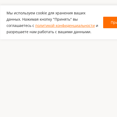
Мы используем cookie для хранения ваших
данных. Нажимая кнопку "Принять" вы
Пр
соглашаетесь с
политикой конфиденциальности
и
разрешаете нам работать с вашими данными.
Комментировать
Каталог:
Оборудование для штрихкодирования
Оплата и
Расходные материалы
Гаранти
Обязательная маркировка Честный
Новости
Знак
Контакт
Программное обеспечение
Карта с