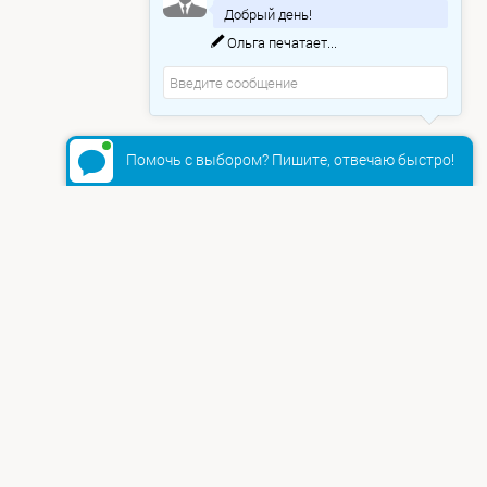
Добрый день!
Ольга
печатает...
Помочь с выбором? Пишите, отвечаю быстро!
+7 (495) 665-81-79
8 800 550 86 10
ул., 35Б
info@ft-comp.ru