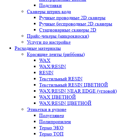
Подставки
Сканеры штрих-кода
Ручные проводные 2D сканеры
Ручные беспроводные 2D сканеры
Стационарные сканеры 2D
Прайс-чекеры (микрокиоски)
Услуги по настройке
Расходные материалы
Красящие ленты (риббоны)
WAX
WAX/RESIN
RESIN
Текстильный RESIN
Текстильный RESIN ЦВЕТНОЙ
WAX/RESIN NEAR EDGE (угловой)
WAX ЦВЕТНОЙ
WAX/RESIN ЦВЕТНОЙ
Этикетки в рулоне
Полуглянец
Полипропилен
Термо ЭКО
Термо ТОП