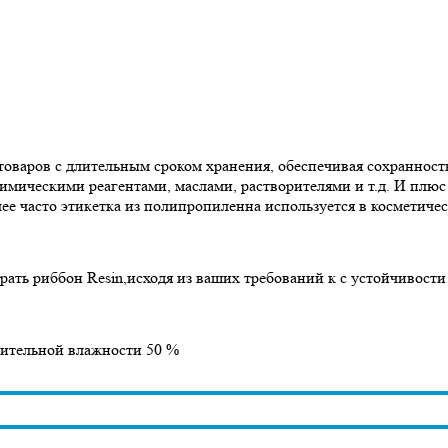
оваров с длительным сроком хранения, обеспечивая сохранност
химическими реагентами, маслами, растворителями и т.д. И плюс 
лее часто этикетка из полипропиленна используется в косметиче
рать риббон Resin,исходя из ваших требований к с устойчивост
осительной влажности 50 %