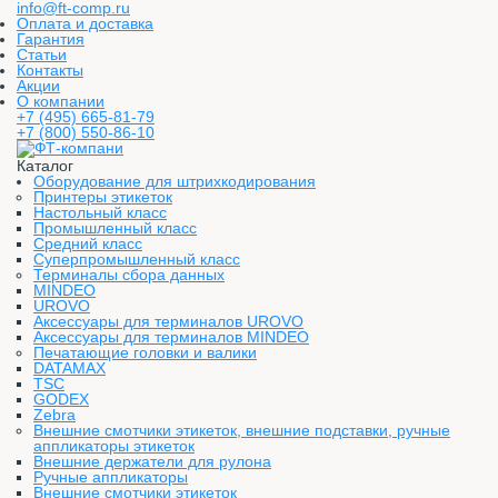
info@ft-comp.ru
Оплата и доставка
Гарантия
Статьи
Контакты
Акции
О компании
+7 (495) 665-81-79
+7 (800) 550-86-10
Каталог
Оборудование для штрихкодирования
Принтеры этикеток
Настольный класс
Промышленный класс
Средний класс
Суперпромышленный класс
Терминалы сбора данных
MINDEO
UROVO
Аксессуары для терминалов UROVO
Аксессуары для терминалов MINDEO
Печатающие головки и валики
DATAMAX
TSC
GODEX
Zebra
Внешние смотчики этикеток, внешние подставки, ручные
аппликаторы этикеток
Внешние держатели для рулона
Ручные аппликаторы
Внешние смотчики этикеток