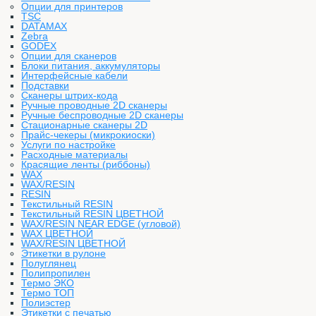
Опции для принтеров
TSC
DATAMAX
Zebra
GODEX
Опции для сканеров
Блоки питания, аккумуляторы
Интерфейсные кабели
Подставки
Сканеры штрих-кода
Ручные проводные 2D сканеры
Ручные беспроводные 2D сканеры
Стационарные сканеры 2D
Прайс-чекеры (микрокиоски)
Услуги по настройке
Расходные материалы
Красящие ленты (риббоны)
WAX
WAX/RESIN
RESIN
Текстильный RESIN
Текстильный RESIN ЦВЕТНОЙ
WAX/RESIN NEAR EDGE (угловой)
WAX ЦВЕТНОЙ
WAX/RESIN ЦВЕТНОЙ
Этикетки в рулоне
Полуглянец
Полипропилен
Термо ЭКО
Термо ТОП
Полиэстер
Этикетки с печатью