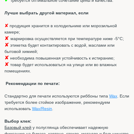
требуется оптимальное сочетание цены и качества.
Лучше выбрать другой материал, если
✘
продукция хранится в холодильнике или морозильной
камере;
✘
маркировка осуществляется при температуре ниже -5°С;
✘
этикетка будет контактировать с водой, маслами или
бытовой химией;
✘
необходима повышенная устойчивость к истиранию;
✘
товар будет использоваться на улице или во влажных
помещениях.
Рекомендации по печати:
Стандартно для печати используются риббоны типа
Wax
. Если
требуется более стойкое изображение, рекомендуем
использовать
Wax/Resin
.
Выбор клея:
Базовый клей
у полуглянца обеспечивает надежную
фиксацию на бумаге, картоне, стекле, металле и большинстве