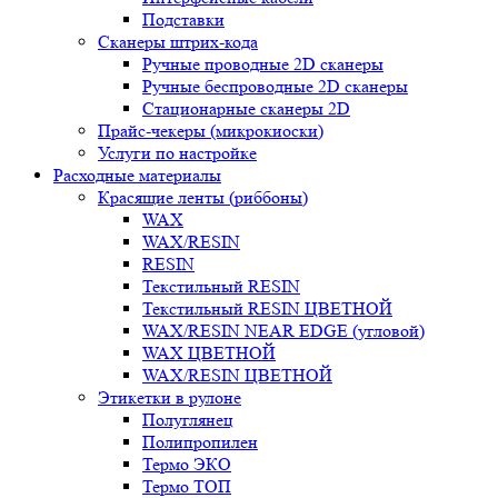
Подставки
Сканеры штрих-кода
Ручные проводные 2D сканеры
Ручные беспроводные 2D сканеры
Стационарные сканеры 2D
Прайс-чекеры (микрокиоски)
Услуги по настройке
Расходные материалы
Красящие ленты (риббоны)
WAX
WAX/RESIN
RESIN
Текстильный RESIN
Текстильный RESIN ЦВЕТНОЙ
WAX/RESIN NEAR EDGE (угловой)
WAX ЦВЕТНОЙ
WAX/RESIN ЦВЕТНОЙ
Этикетки в рулоне
Полуглянец
Полипропилен
Термо ЭКО
Термо ТОП