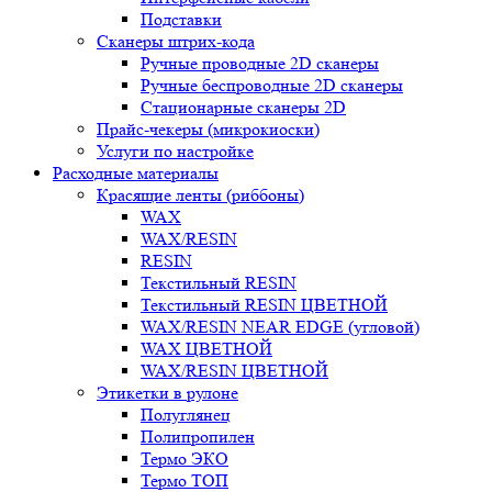
Подставки
Сканеры штрих-кода
Ручные проводные 2D сканеры
Ручные беспроводные 2D сканеры
Стационарные сканеры 2D
Прайс-чекеры (микрокиоски)
Услуги по настройке
Расходные материалы
Красящие ленты (риббоны)
WAX
WAX/RESIN
RESIN
Текстильный RESIN
Текстильный RESIN ЦВЕТНОЙ
WAX/RESIN NEAR EDGE (угловой)
WAX ЦВЕТНОЙ
WAX/RESIN ЦВЕТНОЙ
Этикетки в рулоне
Полуглянец
Полипропилен
Термо ЭКО
Термо ТОП