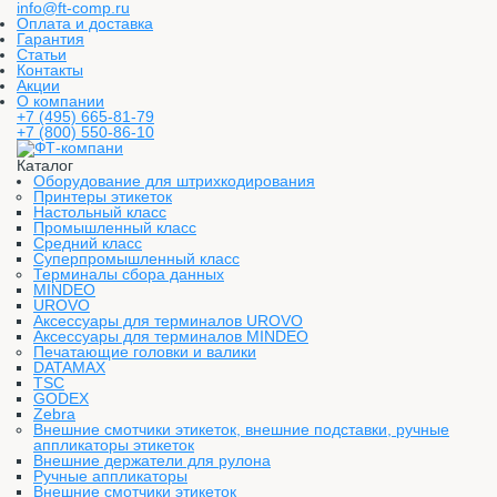
info@ft-comp.ru
Оплата и доставка
Гарантия
Статьи
Контакты
Акции
О компании
+7 (495) 665-81-79
+7 (800) 550-86-10
Каталог
Оборудование для штрихкодирования
Принтеры этикеток
Настольный класс
Промышленный класс
Средний класс
Суперпромышленный класс
Терминалы сбора данных
MINDEO
UROVO
Аксессуары для терминалов UROVO
Аксессуары для терминалов MINDEO
Печатающие головки и валики
DATAMAX
TSC
GODEX
Zebra
Внешние смотчики этикеток, внешние подставки, ручные
аппликаторы этикеток
Внешние держатели для рулона
Ручные аппликаторы
Внешние смотчики этикеток