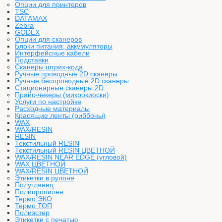
Опции для принтеров
TSC
DATAMAX
Zebra
GODEX
Опции для сканеров
Блоки питания, аккумуляторы
Интерфейсные кабели
Подставки
Сканеры штрих-кода
Ручные проводные 2D сканеры
Ручные беспроводные 2D сканеры
Стационарные сканеры 2D
Прайс-чекеры (микрокиоски)
Услуги по настройке
Расходные материалы
Красящие ленты (риббоны)
WAX
WAX/RESIN
RESIN
Текстильный RESIN
Текстильный RESIN ЦВЕТНОЙ
WAX/RESIN NEAR EDGE (угловой)
WAX ЦВЕТНОЙ
WAX/RESIN ЦВЕТНОЙ
Этикетки в рулоне
Полуглянец
Полипропилен
Термо ЭКО
Термо ТОП
Полиэстер
Этикетки с печатью