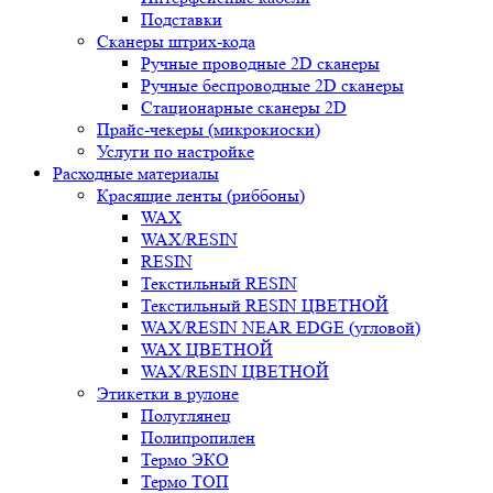
Подставки
Сканеры штрих-кода
Ручные проводные 2D сканеры
Ручные беспроводные 2D сканеры
Стационарные сканеры 2D
Прайс-чекеры (микрокиоски)
Услуги по настройке
Расходные материалы
Красящие ленты (риббоны)
WAX
WAX/RESIN
RESIN
Текстильный RESIN
Текстильный RESIN ЦВЕТНОЙ
WAX/RESIN NEAR EDGE (угловой)
WAX ЦВЕТНОЙ
WAX/RESIN ЦВЕТНОЙ
Этикетки в рулоне
Полуглянец
Полипропилен
Термо ЭКО
Термо ТОП