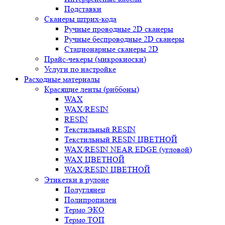
Подставки
Сканеры штрих-кода
Ручные проводные 2D сканеры
Ручные беспроводные 2D сканеры
Стационарные сканеры 2D
Прайс-чекеры (микрокиоски)
Услуги по настройке
Расходные материалы
Красящие ленты (риббоны)
WAX
WAX/RESIN
RESIN
Текстильный RESIN
Текстильный RESIN ЦВЕТНОЙ
WAX/RESIN NEAR EDGE (угловой)
WAX ЦВЕТНОЙ
WAX/RESIN ЦВЕТНОЙ
Этикетки в рулоне
Полуглянец
Полипропилен
Термо ЭКО
Термо ТОП