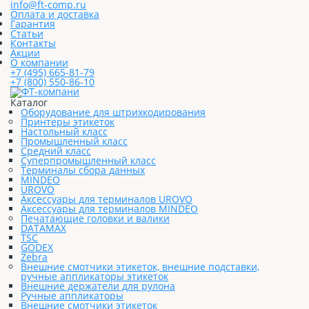
info@ft-comp.ru
Оплата и доставка
Гарантия
Статьи
Контакты
Акции
О компании
+7 (495) 665-81-79
+7 (800) 550-86-10
Каталог
Оборудование для штрихкодирования
Принтеры этикеток
Настольный класс
Промышленный класс
Средний класс
Суперпромышленный класс
Терминалы сбора данных
MINDEO
UROVO
Аксессуары для терминалов UROVO
Аксессуары для терминалов MINDEO
Печатающие головки и валики
DATAMAX
TSC
GODEX
Zebra
Внешние смотчики этикеток, внешние подставки,
ручные аппликаторы этикеток
Внешние держатели для рулона
Ручные аппликаторы
Внешние смотчики этикеток