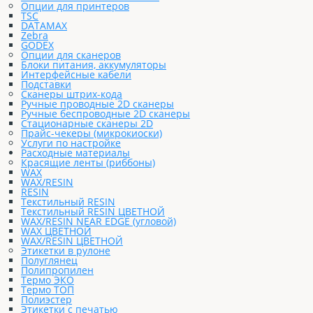
Опции для принтеров
TSC
DATAMAX
Zebra
GODEX
Опции для сканеров
Блоки питания, аккумуляторы
Интерфейсные кабели
Подставки
Сканеры штрих-кода
Ручные проводные 2D сканеры
Ручные беспроводные 2D сканеры
Стационарные сканеры 2D
Прайс-чекеры (микрокиоски)
Услуги по настройке
Расходные материалы
Красящие ленты (риббоны)
WAX
WAX/RESIN
RESIN
Текстильный RESIN
Текстильный RESIN ЦВЕТНОЙ
WAX/RESIN NEAR EDGE (угловой)
WAX ЦВЕТНОЙ
WAX/RESIN ЦВЕТНОЙ
Этикетки в рулоне
Полуглянец
Полипропилен
Термо ЭКО
Термо ТОП
Полиэстер
Этикетки с печатью