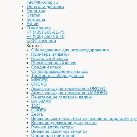
info@ft-comp.ru
Оплата и доставка
Гарантия
Статьи
Контакты
Акции
О компании
+7 (495) 665-81-79
+7 (800) 550-86-10
Каталог
Оборудование для штрихкодирования
Принтеры этикеток
Настольный класс
Промышленный класс
Средний класс
Суперпромышленный класс
Терминалы сбора данных
MINDEO
UROVO
Аксессуары для терминалов UROVO
Аксессуары для терминалов MINDEO
Печатающие головки и валики
DATAMAX
TSC
GODEX
Zebra
Внешние смотчики этикеток, внешние подставки, ру
Внешние держатели для рулона
Ручные аппликаторы
Внешние смотчики этикеток
Опции для принтеров