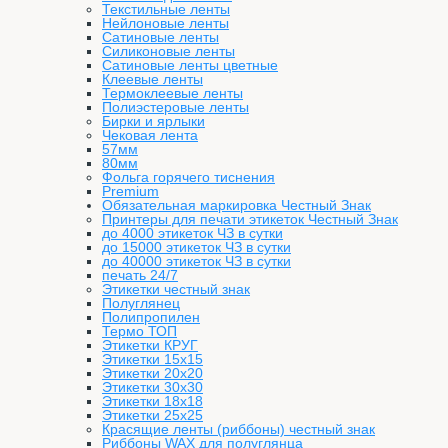
Текстильные ленты
Нейлоновые ленты
Сатиновые ленты
Силиконовые ленты
Сатиновые ленты цветные
Клеевые ленты
Термоклеевые ленты
Полиэстеровые ленты
Бирки и ярлыки
Чековая лента
57мм
80мм
Фольга горячего тиснения
Premium
Обязательная маркировка Честный Знак
Принтеры для печати этикеток Честный Знак
до 4000 этикеток ЧЗ в сутки
до 15000 этикеток ЧЗ в сутки
до 40000 этикеток ЧЗ в сутки
печать 24/7
Этикетки честный знак
Полуглянец
Полипропилен
Термо ТОП
Этикетки КРУГ
Этикетки 15х15
Этикетки 20х20
Этикетки 30х30
Этикетки 18х18
Этикетки 25х25
Красящие ленты (риббоны) честный знак
Риббоны WAX для полуглянца