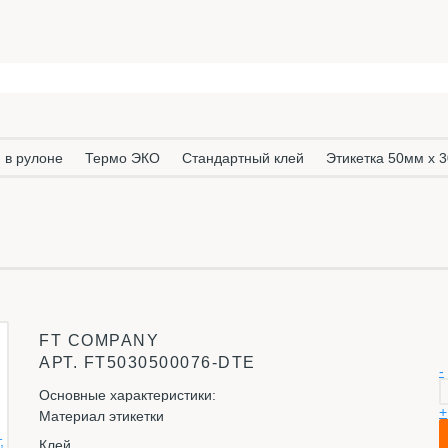
 в рулоне
Термо ЭКО
Стандартный клей
Этикетка 50мм х 3
FT COMPANY
АРТ.
FT5030500076-DTE
-
Основные характеристики:
+
Материал этикетки
Клей