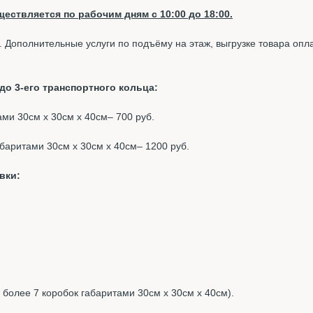
ествляется по рабочим дням с 10:00 до 18:00.
. Дополнительные услуги по подъёму на этаж, выгрузке товара опл
о 3-его транспортного кольца:
тами 30см х 30см х 40см– 700 руб.
габаритами 30см х 30см х 40см– 1200 руб.
вки:
, более 7 коробок габаритами 30см х 30см х 40см).