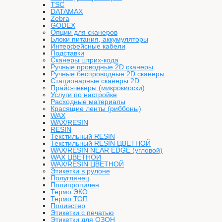
TSC
DATAMAX
Zebra
GODEX
Опции для сканеров
Блоки питания, аккумуляторы
Интерфейсные кабели
Подставки
Сканеры штрих-кода
Ручные проводные 2D сканеры
Ручные беспроводные 2D сканеры
Стационарные сканеры 2D
Прайс-чекеры (микрокиоски)
Услуги по настройке
Расходные материалы
Красящие ленты (риббоны)
WAX
WAX/RESIN
RESIN
Текстильный RESIN
Текстильный RESIN ЦВЕТНОЙ
WAX/RESIN NEAR EDGE (угловой)
WAX ЦВЕТНОЙ
WAX/RESIN ЦВЕТНОЙ
Этикетки в рулоне
Полуглянец
Полипропилен
Термо ЭКО
Термо ТОП
Полиэстер
Этикетки с печатью
Этикетки для ОЗОН