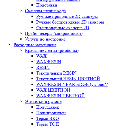
Подставки
Сканеры штрих-кода
Ручные проводные 2D сканеры
Ручные беспроводные 2D сканеры
Стационарные сканеры 2D
Прайс-чекеры (микрокиоски)
Услуги по настройке
Расходные материалы
Красящие ленты (риббоны)
WAX
WAX/RESIN
RESIN
Текстильный RESIN
Текстильный RESIN ЦВЕТНОЙ
WAX/RESIN NEAR EDGE (угловой)
WAX ЦВЕТНОЙ
WAX/RESIN ЦВЕТНОЙ
Этикетки в рулоне
Полуглянец
Полипропилен
Термо ЭКО
Термо ТОП