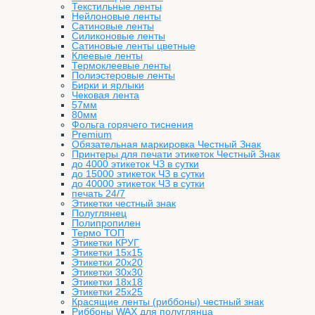
Текстильные ленты
Нейлоновые ленты
Сатиновые ленты
Силиконовые ленты
Сатиновые ленты цветные
Клеевые ленты
Термоклеевые ленты
Полиэстеровые ленты
Бирки и ярлыки
Чековая лента
57мм
80мм
Фольга горячего тиснения
Premium
Обязательная маркировка Честный Знак
Принтеры для печати этикеток Честный Знак
до 4000 этикеток ЧЗ в сутки
до 15000 этикеток ЧЗ в сутки
до 40000 этикеток ЧЗ в сутки
печать 24/7
Этикетки честный знак
Полуглянец
Полипропилен
Термо ТОП
Этикетки КРУГ
Этикетки 15х15
Этикетки 20х20
Этикетки 30х30
Этикетки 18х18
Этикетки 25х25
Красящие ленты (риббоны) честный знак
Риббоны WAX для полуглянца