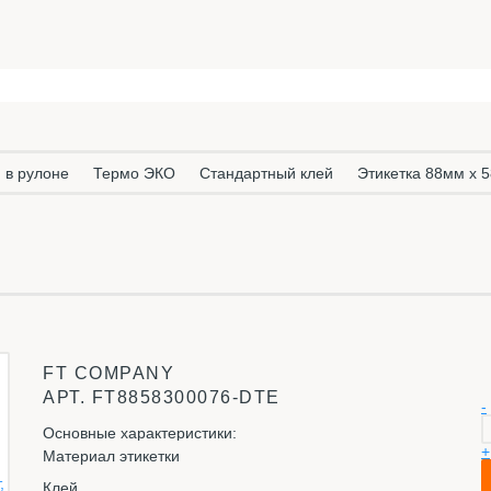
 в рулоне
Термо ЭКО
Стандартный клей
Этикетка 88мм х 5
FT COMPANY
АРТ.
FT8858300076-DTE
-
Основные характеристики:
+
Материал этикетки
Клей