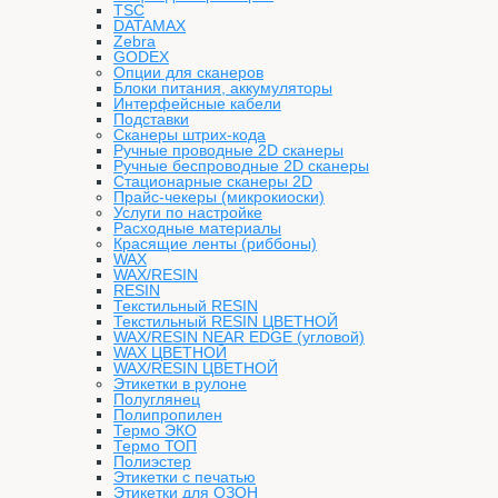
TSC
DATAMAX
Zebra
GODEX
Опции для сканеров
Блоки питания, аккумуляторы
Интерфейсные кабели
Подставки
Сканеры штрих-кода
Ручные проводные 2D сканеры
Ручные беспроводные 2D сканеры
Стационарные сканеры 2D
Прайс-чекеры (микрокиоски)
Услуги по настройке
Расходные материалы
Красящие ленты (риббоны)
WAX
WAX/RESIN
RESIN
Текстильный RESIN
Текстильный RESIN ЦВЕТНОЙ
WAX/RESIN NEAR EDGE (угловой)
WAX ЦВЕТНОЙ
WAX/RESIN ЦВЕТНОЙ
Этикетки в рулоне
Полуглянец
Полипропилен
Термо ЭКО
Термо ТОП
Полиэстер
Этикетки с печатью
Этикетки для ОЗОН