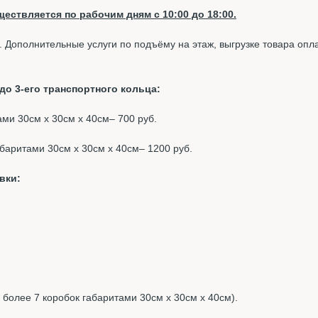
ествляется по рабочим дням с 10:00 до 18:00.
. Дополнительные услуги по подъёму на этаж, выгрузке товара опл
о 3-его транспортного кольца:
тами 30см х 30см х 40см– 700 руб.
габаритами 30см х 30см х 40см– 1200 руб.
вки:
, более 7 коробок габаритами 30см х 30см х 40см).