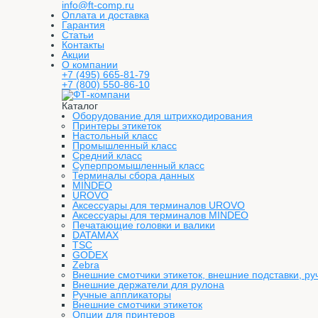
info@ft-comp.ru
Оплата и доставка
Гарантия
Статьи
Контакты
Акции
О компании
+7 (495) 665-81-79
+7 (800) 550-86-10
Каталог
Оборудование для штрихкодирования
Принтеры этикеток
Настольный класс
Промышленный класс
Средний класс
Суперпромышленный класс
Терминалы сбора данных
MINDEO
UROVO
Аксессуары для терминалов UROVO
Аксессуары для терминалов MINDEO
Печатающие головки и валики
DATAMAX
TSC
GODEX
Zebra
Внешние смотчики этикеток, внешние подставки, ру
Внешние держатели для рулона
Ручные аппликаторы
Внешние смотчики этикеток
Опции для принтеров