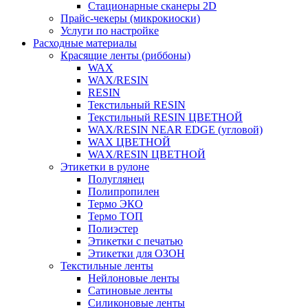
Стационарные сканеры 2D
Прайс-чекеры (микрокиоски)
Услуги по настройке
Расходные материалы
Красящие ленты (риббоны)
WAX
WAX/RESIN
RESIN
Текстильный RESIN
Текстильный RESIN ЦВЕТНОЙ
WAX/RESIN NEAR EDGE (угловой)
WAX ЦВЕТНОЙ
WAX/RESIN ЦВЕТНОЙ
Этикетки в рулоне
Полуглянец
Полипропилен
Термо ЭКО
Термо ТОП
Полиэстер
Этикетки с печатью
Этикетки для ОЗОН
Текстильные ленты
Нейлоновые ленты
Сатиновые ленты
Силиконовые ленты