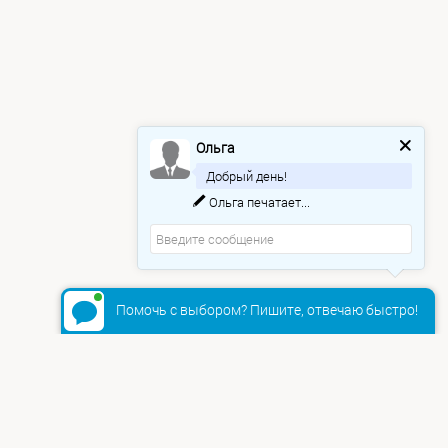
Ольга
Добрый день!
Ольга
печатает...
Помочь с выбором? Пишите, отвечаю быстро!
+7 (495) 665-81-79