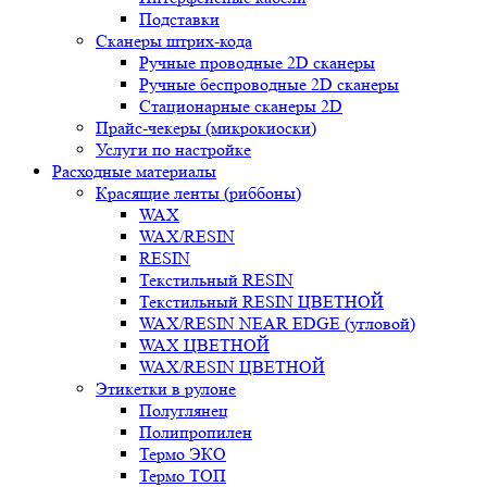
Подставки
Сканеры штрих-кода
Ручные проводные 2D сканеры
Ручные беспроводные 2D сканеры
Стационарные сканеры 2D
Прайс-чекеры (микрокиоски)
Услуги по настройке
Расходные материалы
Красящие ленты (риббоны)
WAX
WAX/RESIN
RESIN
Текстильный RESIN
Текстильный RESIN ЦВЕТНОЙ
WAX/RESIN NEAR EDGE (угловой)
WAX ЦВЕТНОЙ
WAX/RESIN ЦВЕТНОЙ
Этикетки в рулоне
Полуглянец
Полипропилен
Термо ЭКО
Термо ТОП