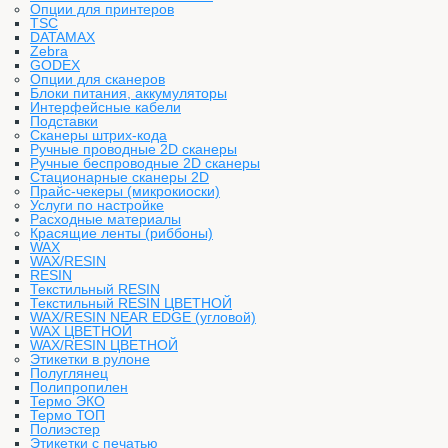
Опции для принтеров
TSC
DATAMAX
Zebra
GODEX
Опции для сканеров
Блоки питания, аккумуляторы
Интерфейсные кабели
Подставки
Сканеры штрих-кода
Ручные проводные 2D сканеры
Ручные беспроводные 2D сканеры
Стационарные сканеры 2D
Прайс-чекеры (микрокиоски)
Услуги по настройке
Расходные материалы
Красящие ленты (риббоны)
WAX
WAX/RESIN
RESIN
Текстильный RESIN
Текстильный RESIN ЦВЕТНОЙ
WAX/RESIN NEAR EDGE (угловой)
WAX ЦВЕТНОЙ
WAX/RESIN ЦВЕТНОЙ
Этикетки в рулоне
Полуглянец
Полипропилен
Термо ЭКО
Термо ТОП
Полиэстер
Этикетки с печатью