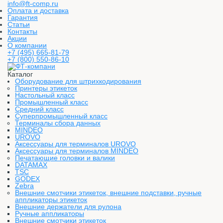
info@ft-comp.ru
Оплата и доставка
Гарантия
Статьи
Контакты
Акции
О компании
+7 (495) 665-81-79
+7 (800) 550-86-10
Каталог
Оборудование для штрихкодирования
Принтеры этикеток
Настольный класс
Промышленный класс
Средний класс
Суперпромышленный класс
Терминалы сбора данных
MINDEO
UROVO
Аксессуары для терминалов UROVO
Аксессуары для терминалов MINDEO
Печатающие головки и валики
DATAMAX
TSC
GODEX
Zebra
Внешние смотчики этикеток, внешние подставки, ручные
аппликаторы этикеток
Внешние держатели для рулона
Ручные аппликаторы
Внешние смотчики этикеток