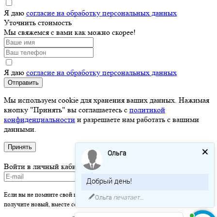
Я даю
согласие на обработку персональных данных
Уточнить стоимость
Мы свяжемся с вами как можно скорее!
Я даю
согласие на обработку персональных данных
Отправить
Мы используем cookie для хранения ваших данных. Нажимая
кнопку "Принять" вы соглашаетесь с
политикой
конфиденциальности
и разрешаете нам работать с вашими
данными.
Принять
Ольга
Войти в личный кабинет
Добрый день!
Если вы не помните свой пароль - просто оставьте это поле пустым и вы
Ольга
печатает...
получите новый, вместе со ссылкой на активацию.