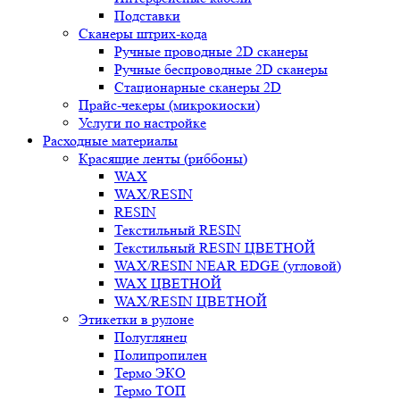
Подставки
Сканеры штрих-кода
Ручные проводные 2D сканеры
Ручные беспроводные 2D сканеры
Стационарные сканеры 2D
Прайс-чекеры (микрокиоски)
Услуги по настройке
Расходные материалы
Красящие ленты (риббоны)
WAX
WAX/RESIN
RESIN
Текстильный RESIN
Текстильный RESIN ЦВЕТНОЙ
WAX/RESIN NEAR EDGE (угловой)
WAX ЦВЕТНОЙ
WAX/RESIN ЦВЕТНОЙ
Этикетки в рулоне
Полуглянец
Полипропилен
Термо ЭКО
Термо ТОП