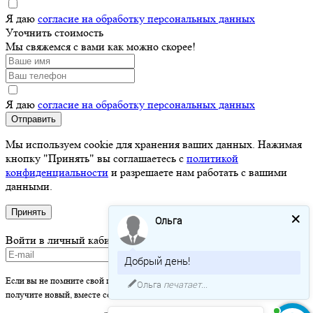
Я даю
согласие на обработку персональных данных
Уточнить стоимость
Мы свяжемся с вами как можно скорее!
Я даю
согласие на обработку персональных данных
Отправить
Мы используем cookie для хранения ваших данных. Нажимая
кнопку "Принять" вы соглашаетесь с
политикой
конфиденциальности
и разрешаете нам работать с вашими
данными.
Принять
Ольга
Войти в личный кабинет
Добрый день!
Если вы не помните свой пароль - просто оставьте это поле пустым и вы
Ольга
печатает...
получите новый, вместе со ссылкой на активацию.