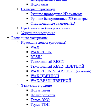
Подставки
Сканеры штрих-кода
Ручные проводные 2D сканеры
Ручные беспроводные 2D сканеры
Стационарные сканеры 2D
Прайс-чекеры (микрокиоски)
Услуги по настройке
Расходные материалы
Красящие ленты (риббоны)
WAX
WAX/RESIN
RESIN
Текстильный RESIN
Текстильный RESIN ЦВЕТНОЙ
WAX/RESIN NEAR EDGE (угловой)
WAX ЦВЕТНОЙ
WAX/RESIN ЦВЕТНОЙ
Этикетки в рулоне
Полуглянец
Полипропилен
Термо ЭКО
Термо ТОП